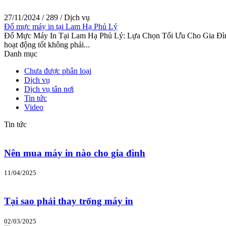
27/11/2024
/
289
/
Dịch vụ
Đổ mực máy in tại Lam Hạ Phủ Lý
Đổ Mực Máy In Tại Lam Hạ Phủ Lý: Lựa Chọn Tối Ưu Cho Gia Đình và 
hoạt động tốt không phải...
Danh mục
Chưa được phân loại
Dịch vụ
Dịch vụ tân nơi
Tin tức
Video
Tin tức
Nên mua máy in nào cho gia đình
11/04/2025
Tại sao phải thay trống máy in
02/03/2025