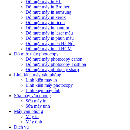
Đổ mực máy in HP
Đổ mực máy in Brother
Đổ mực máy in samsung
Đổ mực máy in xerox
Đổ mực máy in ricoh
Đổ mực máy in pantum
Đổ mực máy in laser màu
Đổ mực máy in phun màu
Đổ mực máy in tại Hà Nội
Đổ mực máy in tại HCM
Đổ mực máy photocopy
Đổ mực máy photocopy canon
Đổ mực máy photocopy Toshiba
Đổ mực máy photopcy sharp
Linh kiện máy văn phòng
Linh kiện máy in
Linh kiện máy photocopy
Linh kiện máy tính
Sửa máy văn phòng
Sửa máy in
Sửa máy tính
Máy văn phòng
Máy in
Máy tính
Dịch vụ