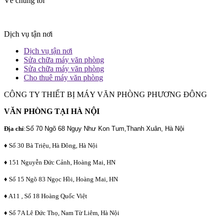
Về chúng tôi
Dịch vụ tận nơi
Dịch vụ tận nơi
Sửa chữa máy văn phòng
Sửa chữa máy văn phòng
Cho thuê máy văn phòng
CÔNG TY THIẾT BỊ MÁY VĂN PHÒNG PHƯƠNG ĐÔNG
VĂN PHÒNG TẠI HÀ NỘI
Địa chỉ
:
Số 70 Ngõ 68 Ngụy Như Kon Tum,Thanh Xuân, Hà Nội
♦ Số 30 Bà Triệu, Hà Đông, Hà Nội
♦ 151 Nguyễn Đức Cảnh, Hoàng Mai, HN
♦ Số 15 Ngõ 83 Ngọc Hồi, Hoàng Mai, HN
♦ A11 , Số 18 Hoàng Quốc Việt
♦ Số 7A Lê Đức Thọ, Nam Từ Liêm, Hà Nội