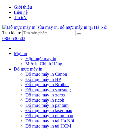
Giới thiệu
Liên hệ
Tin tức
Tìm kiếm:
0866636603
Mực in
Hộp mực máy in
Mực in Chính Hãng
Đổ mực máy in
Đổ mực máy in Canon
Đổ mực máy in HP
Đổ mực máy in Brother
Đổ mực máy in samsung
Đổ mực máy in xerox
Đổ mực máy in ricoh
Đổ mực máy in pantum
Đổ mực máy in laser màu
Đổ mực máy in phun màu
Đổ mực máy in tại Hà Nội
Đổ mực máy in tại HCM