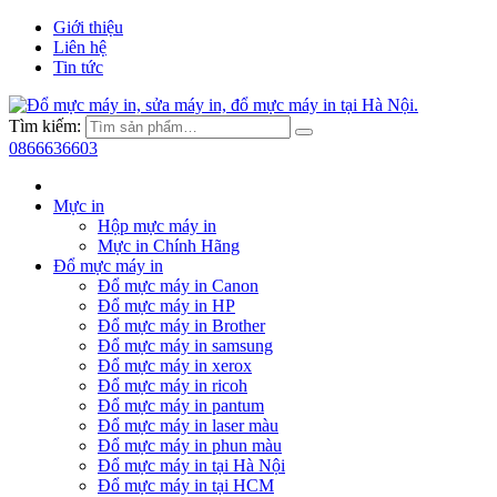
Giới thiệu
Liên hệ
Tin tức
Tìm kiếm:
0866636603
Mực in
Hộp mực máy in
Mực in Chính Hãng
Đổ mực máy in
Đổ mực máy in Canon
Đổ mực máy in HP
Đổ mực máy in Brother
Đổ mực máy in samsung
Đổ mực máy in xerox
Đổ mực máy in ricoh
Đổ mực máy in pantum
Đổ mực máy in laser màu
Đổ mực máy in phun màu
Đổ mực máy in tại Hà Nội
Đổ mực máy in tại HCM