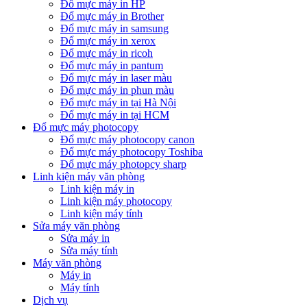
Đổ mực máy in HP
Đổ mực máy in Brother
Đổ mực máy in samsung
Đổ mực máy in xerox
Đổ mực máy in ricoh
Đổ mực máy in pantum
Đổ mực máy in laser màu
Đổ mực máy in phun màu
Đổ mực máy in tại Hà Nội
Đổ mực máy in tại HCM
Đổ mực máy photocopy
Đổ mực máy photocopy canon
Đổ mực máy photocopy Toshiba
Đổ mực máy photopcy sharp
Linh kiện máy văn phòng
Linh kiện máy in
Linh kiện máy photocopy
Linh kiện máy tính
Sửa máy văn phòng
Sửa máy in
Sửa máy tính
Máy văn phòng
Máy in
Máy tính
Dịch vụ