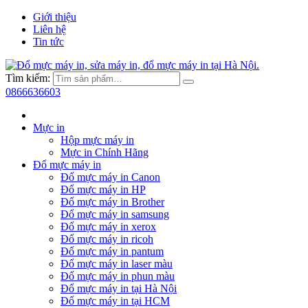
Giới thiệu
Liên hệ
Tin tức
Tìm kiếm:
0866636603
Mực in
Hộp mực máy in
Mực in Chính Hãng
Đổ mực máy in
Đổ mực máy in Canon
Đổ mực máy in HP
Đổ mực máy in Brother
Đổ mực máy in samsung
Đổ mực máy in xerox
Đổ mực máy in ricoh
Đổ mực máy in pantum
Đổ mực máy in laser màu
Đổ mực máy in phun màu
Đổ mực máy in tại Hà Nội
Đổ mực máy in tại HCM