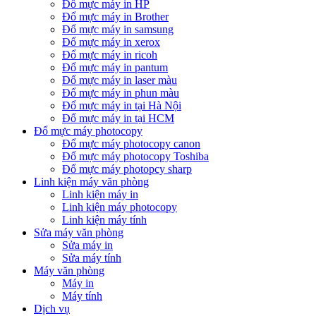
Đổ mực máy in HP
Đổ mực máy in Brother
Đổ mực máy in samsung
Đổ mực máy in xerox
Đổ mực máy in ricoh
Đổ mực máy in pantum
Đổ mực máy in laser màu
Đổ mực máy in phun màu
Đổ mực máy in tại Hà Nội
Đổ mực máy in tại HCM
Đổ mực máy photocopy
Đổ mực máy photocopy canon
Đổ mực máy photocopy Toshiba
Đổ mực máy photopcy sharp
Linh kiện máy văn phòng
Linh kiện máy in
Linh kiện máy photocopy
Linh kiện máy tính
Sửa máy văn phòng
Sửa máy in
Sửa máy tính
Máy văn phòng
Máy in
Máy tính
Dịch vụ