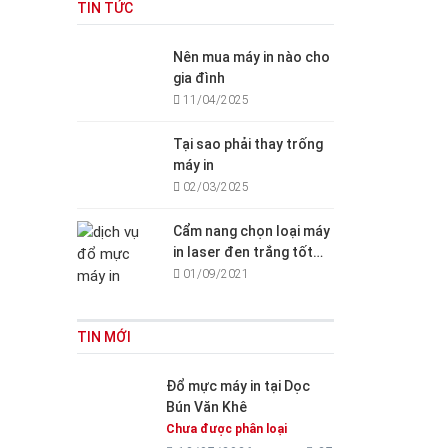
TIN TỨC
Nên mua máy in nào cho
gia đình
11/04/2025
Tại sao phải thay trống
máy in
02/03/2025
Cẩm nang chọn loại máy
in laser đen trắng tốt
cho văn phòng, gia đình
01/09/2021
TIN MỚI
Đổ mực máy in tại Dọc
Bún Văn Khê
Chưa được phân loại