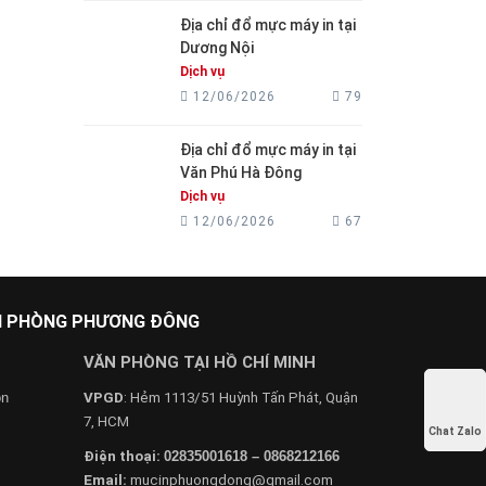
Địa chỉ đổ mực máy in tại
Dương Nội
Dịch vụ
12/06/2026
79
Địa chỉ đổ mực máy in tại
Văn Phú Hà Đông
Dịch vụ
12/06/2026
67
ĂN PHÒNG PHƯƠNG ĐÔNG
VĂN PHÒNG TẠI HỒ CHÍ MINH
on
VPGD
: Hẻm 1113/51 Huỳnh Tấn Phát, Quận
7, HCM
Chat Zalo
Điện thoại:
02835001618 – 0868212166
Email:
mucinphuongdong@gmail.com