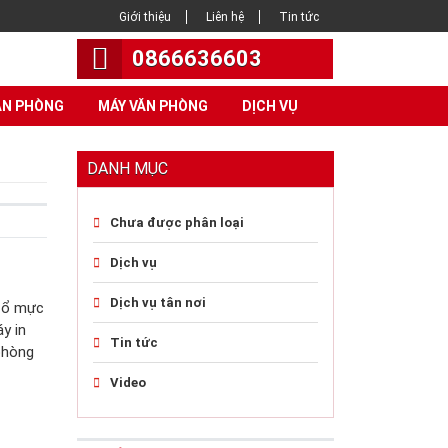
Giới thiệu
Liên hệ
Tin tức
0866636603
ĂN PHÒNG
MÁY VĂN PHÒNG
DỊCH VỤ
DANH MỤC
Chưa được phân loại
Dịch vụ
Dịch vụ tân nơi
 đổ mực
y in
Tin tức
 phòng
Video