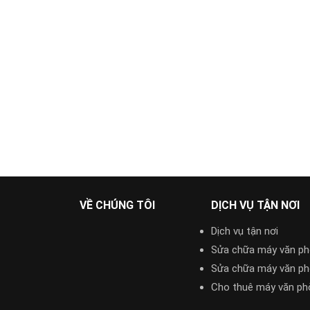
VỀ CHÚNG TÔI
DỊCH VỤ TẬN NƠI
Dịch vụ tận nơi
Sửa chữa máy văn p
Sửa chữa máy văn p
Cho thuê máy văn ph