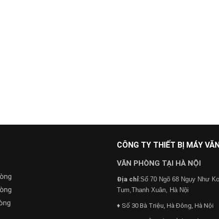
CÔNG TY THIẾT BỊ MÁY V
VĂN PHÒNG TẠI HÀ NỘI
hòng
Địa chỉ
:
Số 70 Ngõ 68 Ngụy Như K
hòng
Tum,Thanh Xuân, Hà Nội
òng
♦ Số 30 Bà Triệu, Hà Đông, Hà Nội