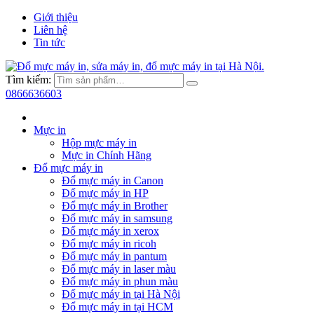
Giới thiệu
Liên hệ
Tin tức
Tìm kiếm:
0866636603
Mực in
Hộp mực máy in
Mực in Chính Hãng
Đổ mực máy in
Đổ mực máy in Canon
Đổ mực máy in HP
Đổ mực máy in Brother
Đổ mực máy in samsung
Đổ mực máy in xerox
Đổ mực máy in ricoh
Đổ mực máy in pantum
Đổ mực máy in laser màu
Đổ mực máy in phun màu
Đổ mực máy in tại Hà Nội
Đổ mực máy in tại HCM