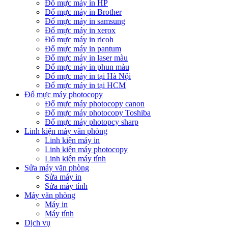
Đổ mực máy in HP
Đổ mực máy in Brother
Đổ mực máy in samsung
Đổ mực máy in xerox
Đổ mực máy in ricoh
Đổ mực máy in pantum
Đổ mực máy in laser màu
Đổ mực máy in phun màu
Đổ mực máy in tại Hà Nội
Đổ mực máy in tại HCM
Đổ mực máy photocopy
Đổ mực máy photocopy canon
Đổ mực máy photocopy Toshiba
Đổ mực máy photopcy sharp
Linh kiện máy văn phòng
Linh kiện máy in
Linh kiện máy photocopy
Linh kiện máy tính
Sửa máy văn phòng
Sửa máy in
Sửa máy tính
Máy văn phòng
Máy in
Máy tính
Dịch vụ