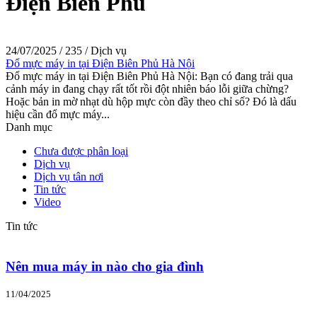
Điện Biên Phủ
24/07/2025
/
235
/
Dịch vụ
Đổ mực máy in tại Điện Biên Phủ Hà Nội
Đổ mực máy in tại Điện Biên Phủ Hà Nội: Bạn có đang trải qua
cảnh máy in đang chạy rất tốt rồi đột nhiên báo lỗi giữa chừng?
Hoặc bản in mờ nhạt dù hộp mực còn đầy theo chỉ số? Đó là dấu
hiệu cần đổ mực máy...
Danh mục
Chưa được phân loại
Dịch vụ
Dịch vụ tân nơi
Tin tức
Video
Tin tức
Nên mua máy in nào cho gia đình
11/04/2025