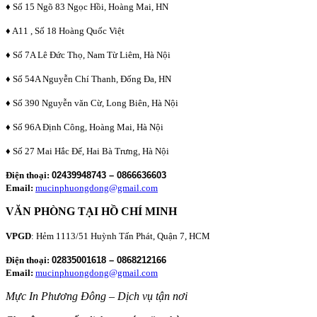
♦ Số 15 Ngõ 83 Ngọc Hồi, Hoàng Mai, HN
♦ A11 , Số 18 Hoàng Quốc Việt
♦ Số 7A Lê Đức Thọ, Nam Từ Liêm, Hà Nội
♦ Số 54A Nguyễn Chí Thanh, Đống Đa, HN
♦ Số 390 Nguyễn văn Cừ, Long Biên, Hà Nội
♦ Số 96A Định Công, Hoàng Mai, Hà Nội
♦ Số 27 Mai Hắc Đế, Hai Bà Trưng, Hà Nội
Điện thoại:
02439948743 – 0866636603
Email:
mucinphuongdong@gmail.com
VĂN PHÒNG TẠI HỒ CHÍ MINH
VPGD
: Hẻm 1113/51 Huỳnh Tấn Phát, Quận 7, HCM
Điện thoại:
02835001618 – 0868212166
Email:
mucinphuongdong@gmail.com
Mực In Phương Đông – Dịch vụ tận nơi