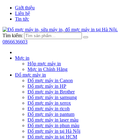
Giới thiệu
Liên hệ
Tin tức
Tìm kiếm:
0866636603
Mực in
Hộp mực máy in
Mực in Chính Hãng
Đổ mực máy in
Đổ mực máy in Canon
Đổ mực máy in HP
Đổ mực máy in Brother
Đổ mực máy in samsung
Đổ mực máy in xerox
Đổ mực máy in ricoh
Đổ mực máy in pantum
Đổ mực máy in laser màu
Đổ mực máy in phun màu
Đổ mực máy in tại Hà Nội
Đổ mực máy in tại HCM