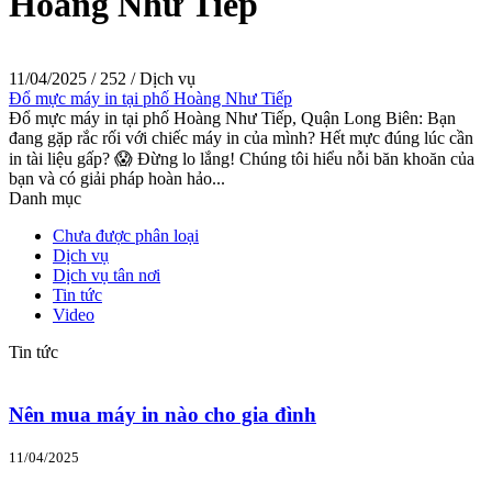
Hoàng Như Tiếp
11/04/2025
/
252
/
Dịch vụ
Đổ mực máy in tại phố Hoàng Như Tiếp
Đổ mực máy in tại phố Hoàng Như Tiếp, Quận Long Biên: Bạn
đang gặp rắc rối với chiếc máy in của mình? Hết mực đúng lúc cần
in tài liệu gấp? 😱 Đừng lo lắng! Chúng tôi hiểu nỗi băn khoăn của
bạn và có giải pháp hoàn hảo...
Danh mục
Chưa được phân loại
Dịch vụ
Dịch vụ tân nơi
Tin tức
Video
Tin tức
Nên mua máy in nào cho gia đình
11/04/2025