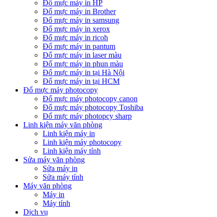
Đổ mực máy in HP
Đổ mực máy in Brother
Đổ mực máy in samsung
Đổ mực máy in xerox
Đổ mực máy in ricoh
Đổ mực máy in pantum
Đổ mực máy in laser màu
Đổ mực máy in phun màu
Đổ mực máy in tại Hà Nội
Đổ mực máy in tại HCM
Đổ mực máy photocopy
Đổ mực máy photocopy canon
Đổ mực máy photocopy Toshiba
Đổ mực máy photopcy sharp
Linh kiện máy văn phòng
Linh kiện máy in
Linh kiện máy photocopy
Linh kiện máy tính
Sửa máy văn phòng
Sửa máy in
Sửa máy tính
Máy văn phòng
Máy in
Máy tính
Dịch vụ