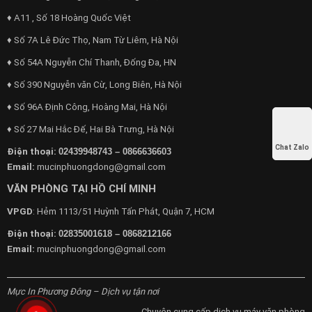
♦ A11 , Số 18 Hoàng Quốc Việt
♦ Số 7A Lê Đức Thọ, Nam Từ Liêm, Hà Nội
♦ Số 54A Nguyễn Chí Thanh, Đống Đa, HN
♦ Số 390 Nguyễn văn Cừ, Long Biên, Hà Nội
♦ Số 96A Định Công, Hoàng Mai, Hà Nội
♦ Số 27 Mai Hắc Đế, Hai Bà Trưng, Hà Nội
Chat Zalo
Điện thoại:
02439948743 – 0866636603
mucinphuongdong@gmail.com
Email:
VĂN PHÒNG TẠI HỒ CHÍ MINH
: Hẻm 1113/51 Huỳnh Tấn Phát, Quận 7, HCM
VPGD
Điện thoại:
02835001618 – 0868212166
mucinphuongdong@gmail.com
Email:
Mực In Phương Đông – Dịch vụ tận nơi
Chuyên cung cấp dịch vụ máy văn phòng