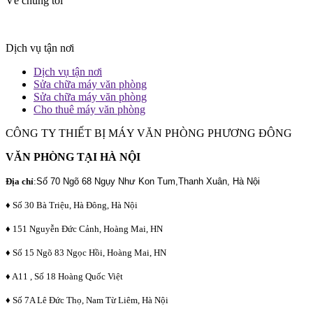
Về chúng tôi
Dịch vụ tận nơi
Dịch vụ tận nơi
Sửa chữa máy văn phòng
Sửa chữa máy văn phòng
Cho thuê máy văn phòng
CÔNG TY THIẾT BỊ MÁY VĂN PHÒNG PHƯƠNG ĐÔNG
VĂN PHÒNG TẠI HÀ NỘI
Địa chỉ
:
Số 70 Ngõ 68 Ngụy Như Kon Tum,Thanh Xuân, Hà Nội
♦ Số 30 Bà Triệu, Hà Đông, Hà Nội
♦ 151 Nguyễn Đức Cảnh, Hoàng Mai, HN
♦ Số 15 Ngõ 83 Ngọc Hồi, Hoàng Mai, HN
♦ A11 , Số 18 Hoàng Quốc Việt
♦ Số 7A Lê Đức Thọ, Nam Từ Liêm, Hà Nội