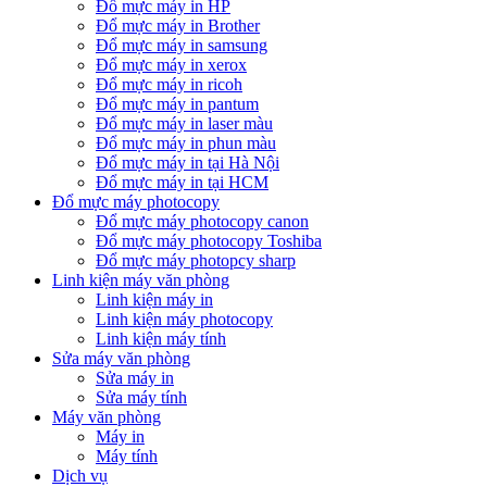
Đổ mực máy in HP
Đổ mực máy in Brother
Đổ mực máy in samsung
Đổ mực máy in xerox
Đổ mực máy in ricoh
Đổ mực máy in pantum
Đổ mực máy in laser màu
Đổ mực máy in phun màu
Đổ mực máy in tại Hà Nội
Đổ mực máy in tại HCM
Đổ mực máy photocopy
Đổ mực máy photocopy canon
Đổ mực máy photocopy Toshiba
Đổ mực máy photopcy sharp
Linh kiện máy văn phòng
Linh kiện máy in
Linh kiện máy photocopy
Linh kiện máy tính
Sửa máy văn phòng
Sửa máy in
Sửa máy tính
Máy văn phòng
Máy in
Máy tính
Dịch vụ