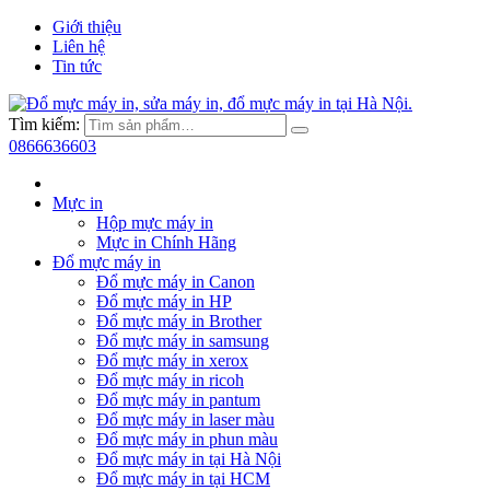
Giới thiệu
Liên hệ
Tin tức
Tìm kiếm:
0866636603
Mực in
Hộp mực máy in
Mực in Chính Hãng
Đổ mực máy in
Đổ mực máy in Canon
Đổ mực máy in HP
Đổ mực máy in Brother
Đổ mực máy in samsung
Đổ mực máy in xerox
Đổ mực máy in ricoh
Đổ mực máy in pantum
Đổ mực máy in laser màu
Đổ mực máy in phun màu
Đổ mực máy in tại Hà Nội
Đổ mực máy in tại HCM