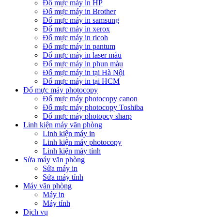
Đổ mực máy in HP
Đổ mực máy in Brother
Đổ mực máy in samsung
Đổ mực máy in xerox
Đổ mực máy in ricoh
Đổ mực máy in pantum
Đổ mực máy in laser màu
Đổ mực máy in phun màu
Đổ mực máy in tại Hà Nội
Đổ mực máy in tại HCM
Đổ mực máy photocopy
Đổ mực máy photocopy canon
Đổ mực máy photocopy Toshiba
Đổ mực máy photopcy sharp
Linh kiện máy văn phòng
Linh kiện máy in
Linh kiện máy photocopy
Linh kiện máy tính
Sửa máy văn phòng
Sửa máy in
Sửa máy tính
Máy văn phòng
Máy in
Máy tính
Dịch vụ