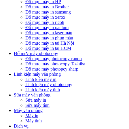
Đổ mực máy in HP
Đổ mực máy in Brother
Đổ mực máy in samsung
Đổ mực máy in xerox
Đổ mực máy in ricoh
Đổ mực máy in pantum
Đổ mực máy in laser màu
Đổ mực máy in phun màu
Đổ mực máy in tại Hà Nội
Đổ mực máy in tại HCM
Đổ mực máy photocopy
Đổ mực máy photocopy canon
Đổ mực máy photocopy Toshiba
Đổ mực máy photopcy sharp
Linh kiện máy văn phòng
Linh kiện máy in
Linh kiện máy photocopy
Linh kiện máy tính
Sửa máy văn phòng
Sửa máy in
Sửa máy tính
Máy văn phòng
Máy in
Máy tính
Dịch vụ