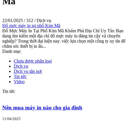
Mã
22/01/2025
/
312
/
Dịch vụ
Đổ mực máy in tại phố Kim Mã
Đổ Mực Máy In Tại Phố Kim Mã Khám Phá Địa Chỉ Uy Tín: Bạn
đang tìm kiếm một địa chỉ đổ mực máy in đáng tin cậy và chuyên
nghiệp? Trong thời đại hiện nay. việc lựa chọn một công ty uy tín để
chăm sóc thiết bị in ấn...
Danh mục
Chưa được phân loại
Dịch vụ
Dịch vụ tân nơi
Tin tức
Video
Tin tức
Nên mua máy in nào cho gia đình
11/04/2025