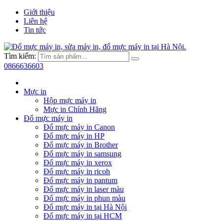
Giới thiệu
Liên hệ
Tin tức
Tìm kiếm:
0866636603
Mực in
Hộp mực máy in
Mực in Chính Hãng
Đổ mực máy in
Đổ mực máy in Canon
Đổ mực máy in HP
Đổ mực máy in Brother
Đổ mực máy in samsung
Đổ mực máy in xerox
Đổ mực máy in ricoh
Đổ mực máy in pantum
Đổ mực máy in laser màu
Đổ mực máy in phun màu
Đổ mực máy in tại Hà Nội
Đổ mực máy in tại HCM