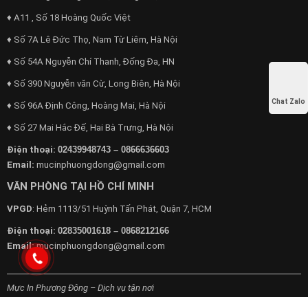
♦ A11 , Số 18 Hoàng Quốc Việt
♦ Số 7A Lê Đức Thọ, Nam Từ Liêm, Hà Nội
♦ Số 54A Nguyễn Chí Thanh, Đống Đa, HN
♦ Số 390 Nguyễn văn Cừ, Long Biên, Hà Nội
Chat Zalo
♦ Số 96A Định Công, Hoàng Mai, Hà Nội
♦ Số 27 Mai Hắc Đế, Hai Bà Trưng, Hà Nội
Điện thoại:
02439948743 – 0866636603
Email:
mucinphuongdong@gmail.com
VĂN PHÒNG TẠI HỒ CHÍ MINH
VPGD
: Hẻm 1113/51 Huỳnh Tấn Phát, Quận 7, HCM
Điện thoại:
02835001618 – 0868212166
Email:
mucinphuongdong@gmail.com
Mực In Phương Đông – Dịch vụ tận nơi
Chuyên cung cấp dịch vụ máy văn phòng