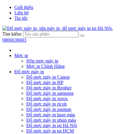
Giới thiệu
Liên hệ
Tin tức
Tìm kiếm:
0866636603
Mực in
Hộp mực máy in
Mực in Chính Hãng
Đổ mực máy in
Đổ mực máy in Canon
Đổ mực máy in HP
Đổ mực máy in Brother
Đổ mực máy in samsung
Đổ mực máy in xerox
Đổ mực máy in ricoh
Đổ mực máy in pantum
Đổ mực máy in laser màu
Đổ mực máy in phun màu
Đổ mực máy in tại Hà Nội
Đổ mực máy in tại HCM