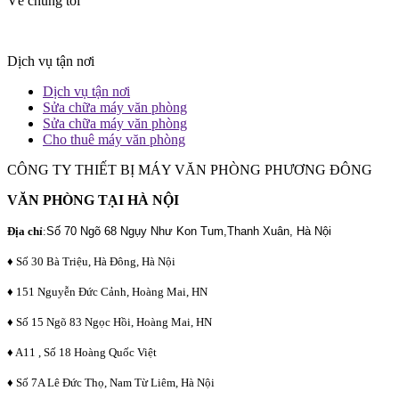
Về chúng tôi
Dịch vụ tận nơi
Dịch vụ tận nơi
Sửa chữa máy văn phòng
Sửa chữa máy văn phòng
Cho thuê máy văn phòng
CÔNG TY THIẾT BỊ MÁY VĂN PHÒNG PHƯƠNG ĐÔNG
VĂN PHÒNG TẠI HÀ NỘI
Địa chỉ
:
Số 70 Ngõ 68 Ngụy Như Kon Tum,Thanh Xuân, Hà Nội
♦ Số 30 Bà Triệu, Hà Đông, Hà Nội
♦ 151 Nguyễn Đức Cảnh, Hoàng Mai, HN
♦ Số 15 Ngõ 83 Ngọc Hồi, Hoàng Mai, HN
♦ A11 , Số 18 Hoàng Quốc Việt
♦ Số 7A Lê Đức Thọ, Nam Từ Liêm, Hà Nội