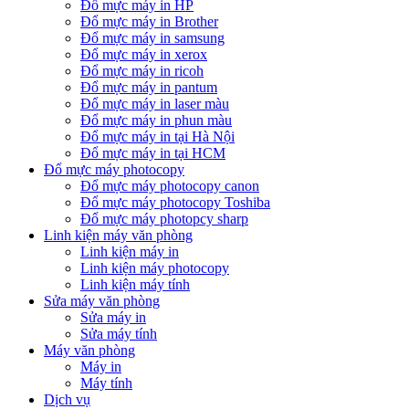
Đổ mực máy in HP
Đổ mực máy in Brother
Đổ mực máy in samsung
Đổ mực máy in xerox
Đổ mực máy in ricoh
Đổ mực máy in pantum
Đổ mực máy in laser màu
Đổ mực máy in phun màu
Đổ mực máy in tại Hà Nội
Đổ mực máy in tại HCM
Đổ mực máy photocopy
Đổ mực máy photocopy canon
Đổ mực máy photocopy Toshiba
Đổ mực máy photopcy sharp
Linh kiện máy văn phòng
Linh kiện máy in
Linh kiện máy photocopy
Linh kiện máy tính
Sửa máy văn phòng
Sửa máy in
Sửa máy tính
Máy văn phòng
Máy in
Máy tính
Dịch vụ