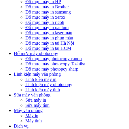
Đổ mực máy in HP
Đổ mực máy in Brother
Đổ mực máy in samsung
Đổ mực máy in xerox
Đổ mực máy in ricoh
Đổ mực máy in pantum
Đổ mực máy in laser màu
Đổ mực máy in phun màu
Đổ mực máy in tại Hà Nội
Đổ mực máy in tại HCM
Đổ mực máy photocopy
Đổ mực máy photocopy canon
Đổ mực máy photocopy Toshiba
Đổ mực máy photopcy sharp
Linh kiện máy văn phòng
Linh kiện máy in
Linh kiện máy photocopy
Linh kiện máy tính
Sửa máy văn phòng
Sửa máy in
Sửa máy tính
Máy văn phòng
Máy in
Máy tính
Dịch vụ