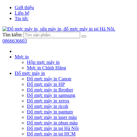
Giới thiệu
Liên hệ
Tin tức
Tìm kiếm:
0866636603
Mực in
Hộp mực máy in
Mực in Chính Hãng
Đổ mực máy in
Đổ mực máy in Canon
Đổ mực máy in HP
Đổ mực máy in Brother
Đổ mực máy in samsung
Đổ mực máy in xerox
Đổ mực máy in ricoh
Đổ mực máy in pantum
Đổ mực máy in laser màu
Đổ mực máy in phun màu
Đổ mực máy in tại Hà Nội
Đổ mực máy in tại HCM