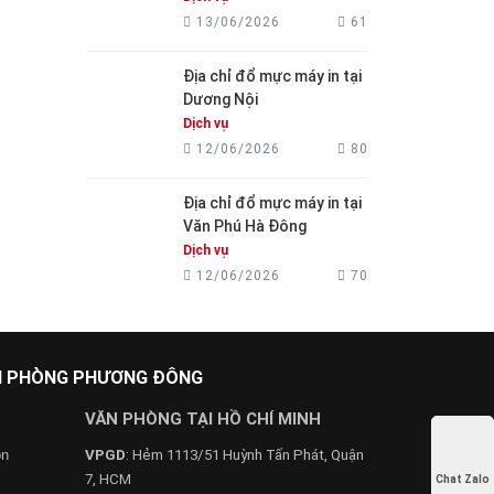
13/06/2026
61
Địa chỉ đổ mực máy in tại
Dương Nội
Dịch vụ
12/06/2026
80
Địa chỉ đổ mực máy in tại
Văn Phú Hà Đông
Dịch vụ
12/06/2026
70
ĂN PHÒNG PHƯƠNG ĐÔNG
VĂN PHÒNG TẠI HỒ CHÍ MINH
on
VPGD
: Hẻm 1113/51 Huỳnh Tấn Phát, Quận
7, HCM
Chat Zalo