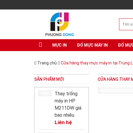
MỰC IN
ĐỔ MỰC MÁY IN
ĐỔ MỰ
Trang chủ
Cửa hàng thay mực máy in tại Trung L
SẢN PHẨM MỚI
CỬA HÀNG THAY M
Thay trống
máy in HP
M211DW giá
bao nhiêu
Liên hệ