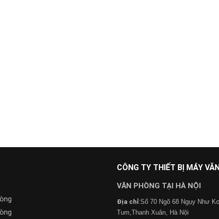
CÔNG TY THIẾT BỊ MÁY V
VĂN PHÒNG TẠI HÀ NỘI
hòng
Địa chỉ
:
Số 70 Ngõ 68 Ngụy Như K
hòng
Tum,Thanh Xuân, Hà Nội