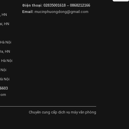
Điện thoại:
02835001618 – 0868212166
Email:
mucinphuongdong@gmail.com
, HN
ai, HN
 Hà Nội
Đa, HN
 Hà Nội
 Nội
Hà Nội
6603
com
Chuyên cung cấp dịch vụ máy văn phòng