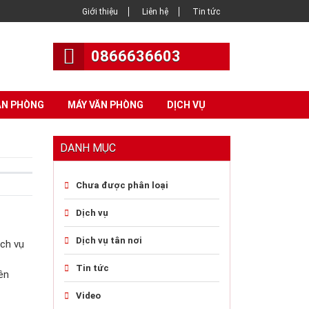
Giới thiệu
Liên hệ
Tin tức
0866636603
ĂN PHÒNG
MÁY VĂN PHÒNG
DỊCH VỤ
DANH MỤC
Chưa được phân loại
Dịch vụ
Dịch vụ tân nơi
ch vụ
Tin tức
ên
Video