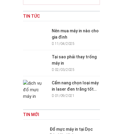
TIN TỨC
Nên mua máy in nào cho
gia đình
11/04/2025
Tại sao phải thay trống
máy in
02/03/2025
Cẩm nang chọn loại máy
in laser đen trắng tốt
cho văn phòng, gia đình
01/09/2021
TIN MỚI
Đổ mực máy in tại Dọc