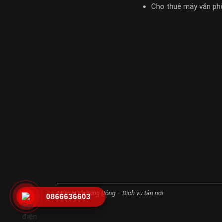
Cho thuê máy văn ph
Mực In Phương Đông – Dịch vụ tận nơi
0866636603