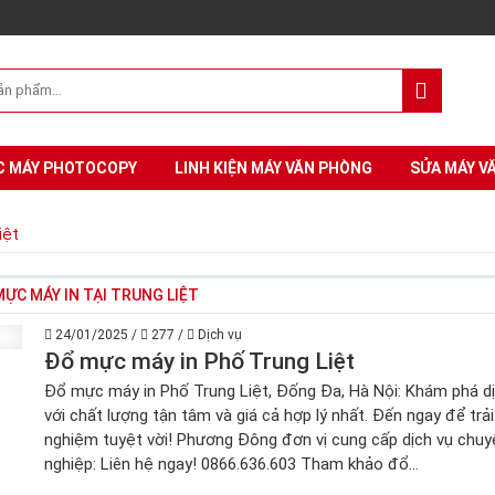
C MÁY PHOTOCOPY
LINH KIỆN MÁY VĂN PHÒNG
SỬA MÁY V
iệt
ỰC MÁY IN TẠI TRUNG LIỆT
24/01/2025
/
277
/
Dịch vụ
Đổ mực máy in Phố Trung Liệt
Đổ mực máy in Phố Trung Liệt, Đống Đa, Hà Nội: Khám phá dị
với chất lượng tận tâm và giá cả hợp lý nhất. Đến ngay để trải
nghiệm tuyệt vời! Phương Đông đơn vị cung cấp dịch vụ chuy
nghiệp: Liên hệ ngay! 0866.636.603 Tham khảo đổ...