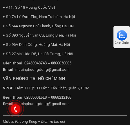
♦ A11 , Số 18 Hoàng Quốc Việt
♦ Số 7A Lê Đức Thọ, Nam Từ Liêm, Hà Nội
♦ Số 54A Nguyễn Chí Thanh, Đống Đa, HN
♦ Số 390 Nguyễn văn Cừ, Long Biên, Hà Nội
Chat Zalo
♦ Số 96A Định Công, Hoàng Mai, Hà Nội
♦ Số 27 Mai Hắc Đế, Hai Bà Trưng, Hà Nội
Điện thoại:
02439948743 – 0866636603
Email:
mucinphuongdong@gmail.com
VĂN PHÒNG TẠI HỒ CHÍ MINH
VPGD
: Hẻm 1113/51 Huỳnh Tấn Phát, Quận 7, HCM
Điện thoại:
02835001618 – 0868212166
Email:
mucinphuongdong@gmail.com
Mực In Phương Đông – Dịch vụ tận nơi
Chuyên cung cấp dịch vụ máy văn phòng