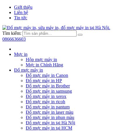
Giới thiệu
Liên hệ
Tin tức
Tìm kiếm:
0866636603
Mực in
Hộp mực máy in
Mực in Chính Hãng
Đổ mực máy in
Đổ mực máy in Canon
Đổ mực máy in HP
Đổ mực máy in Brother
Đổ mực máy in samsung
Đổ mực máy in xerox
Đổ mực máy in ricoh
Đổ mực máy in pantum
Đổ mực máy in laser màu
Đổ mực máy in phun màu
Đổ mực máy in tại Hà Nội
Đổ mực máy in tại HCM