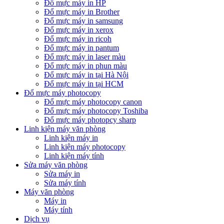
Đổ mực máy in HP
Đổ mực máy in Brother
Đổ mực máy in samsung
Đổ mực máy in xerox
Đổ mực máy in ricoh
Đổ mực máy in pantum
Đổ mực máy in laser màu
Đổ mực máy in phun màu
Đổ mực máy in tại Hà Nội
Đổ mực máy in tại HCM
Đổ mực máy photocopy
Đổ mực máy photocopy canon
Đổ mực máy photocopy Toshiba
Đổ mực máy photopcy sharp
Linh kiện máy văn phòng
Linh kiện máy in
Linh kiện máy photocopy
Linh kiện máy tính
Sửa máy văn phòng
Sửa máy in
Sửa máy tính
Máy văn phòng
Máy in
Máy tính
Dịch vụ