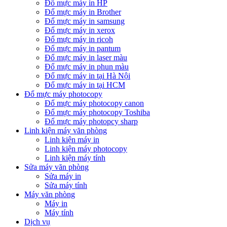
Đổ mực máy in HP
Đổ mực máy in Brother
Đổ mực máy in samsung
Đổ mực máy in xerox
Đổ mực máy in ricoh
Đổ mực máy in pantum
Đổ mực máy in laser màu
Đổ mực máy in phun màu
Đổ mực máy in tại Hà Nội
Đổ mực máy in tại HCM
Đổ mực máy photocopy
Đổ mực máy photocopy canon
Đổ mực máy photocopy Toshiba
Đổ mực máy photopcy sharp
Linh kiện máy văn phòng
Linh kiện máy in
Linh kiện máy photocopy
Linh kiện máy tính
Sửa máy văn phòng
Sửa máy in
Sửa máy tính
Máy văn phòng
Máy in
Máy tính
Dịch vụ