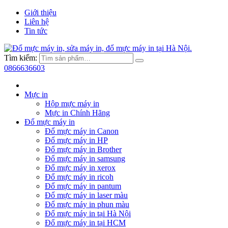
Giới thiệu
Liên hệ
Tin tức
Tìm kiếm:
0866636603
Mực in
Hộp mực máy in
Mực in Chính Hãng
Đổ mực máy in
Đổ mực máy in Canon
Đổ mực máy in HP
Đổ mực máy in Brother
Đổ mực máy in samsung
Đổ mực máy in xerox
Đổ mực máy in ricoh
Đổ mực máy in pantum
Đổ mực máy in laser màu
Đổ mực máy in phun màu
Đổ mực máy in tại Hà Nội
Đổ mực máy in tại HCM