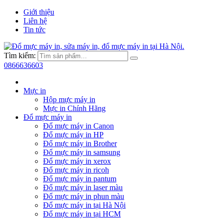
Giới thiệu
Liên hệ
Tin tức
Tìm kiếm:
0866636603
Mực in
Hộp mực máy in
Mực in Chính Hãng
Đổ mực máy in
Đổ mực máy in Canon
Đổ mực máy in HP
Đổ mực máy in Brother
Đổ mực máy in samsung
Đổ mực máy in xerox
Đổ mực máy in ricoh
Đổ mực máy in pantum
Đổ mực máy in laser màu
Đổ mực máy in phun màu
Đổ mực máy in tại Hà Nội
Đổ mực máy in tại HCM