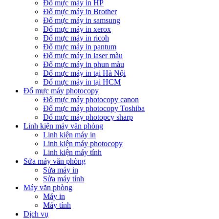
Đổ mực máy in HP
Đổ mực máy in Brother
Đổ mực máy in samsung
Đổ mực máy in xerox
Đổ mực máy in ricoh
Đổ mực máy in pantum
Đổ mực máy in laser màu
Đổ mực máy in phun màu
Đổ mực máy in tại Hà Nội
Đổ mực máy in tại HCM
Đổ mực máy photocopy
Đổ mực máy photocopy canon
Đổ mực máy photocopy Toshiba
Đổ mực máy photopcy sharp
Linh kiện máy văn phòng
Linh kiện máy in
Linh kiện máy photocopy
Linh kiện máy tính
Sửa máy văn phòng
Sửa máy in
Sửa máy tính
Máy văn phòng
Máy in
Máy tính
Dịch vụ