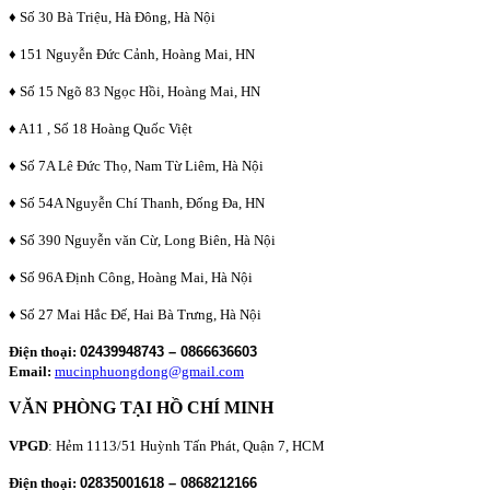
♦ Số 30 Bà Triệu, Hà Đông, Hà Nội
♦ 151 Nguyễn Đức Cảnh, Hoàng Mai, HN
♦ Số 15 Ngõ 83 Ngọc Hồi, Hoàng Mai, HN
♦ A11 , Số 18 Hoàng Quốc Việt
♦ Số 7A Lê Đức Thọ, Nam Từ Liêm, Hà Nội
♦ Số 54A Nguyễn Chí Thanh, Đống Đa, HN
♦ Số 390 Nguyễn văn Cừ, Long Biên, Hà Nội
♦ Số 96A Định Công, Hoàng Mai, Hà Nội
♦ Số 27 Mai Hắc Đế, Hai Bà Trưng, Hà Nội
Điện thoại:
02439948743 – 0866636603
Email:
mucinphuongdong@gmail.com
VĂN PHÒNG TẠI HỒ CHÍ MINH
VPGD
: Hẻm 1113/51 Huỳnh Tấn Phát, Quận 7, HCM
Điện thoại:
02835001618 – 0868212166