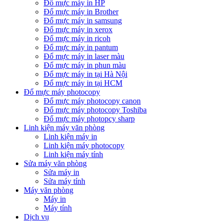
Đổ mực máy in HP
Đổ mực máy in Brother
Đổ mực máy in samsung
Đổ mực máy in xerox
Đổ mực máy in ricoh
Đổ mực máy in pantum
Đổ mực máy in laser màu
Đổ mực máy in phun màu
Đổ mực máy in tại Hà Nội
Đổ mực máy in tại HCM
Đổ mực máy photocopy
Đổ mực máy photocopy canon
Đổ mực máy photocopy Toshiba
Đổ mực máy photopcy sharp
Linh kiện máy văn phòng
Linh kiện máy in
Linh kiện máy photocopy
Linh kiện máy tính
Sửa máy văn phòng
Sửa máy in
Sửa máy tính
Máy văn phòng
Máy in
Máy tính
Dịch vụ