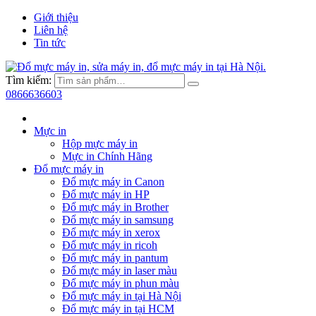
Giới thiệu
Liên hệ
Tin tức
Tìm kiếm:
0866636603
Mực in
Hộp mực máy in
Mực in Chính Hãng
Đổ mực máy in
Đổ mực máy in Canon
Đổ mực máy in HP
Đổ mực máy in Brother
Đổ mực máy in samsung
Đổ mực máy in xerox
Đổ mực máy in ricoh
Đổ mực máy in pantum
Đổ mực máy in laser màu
Đổ mực máy in phun màu
Đổ mực máy in tại Hà Nội
Đổ mực máy in tại HCM