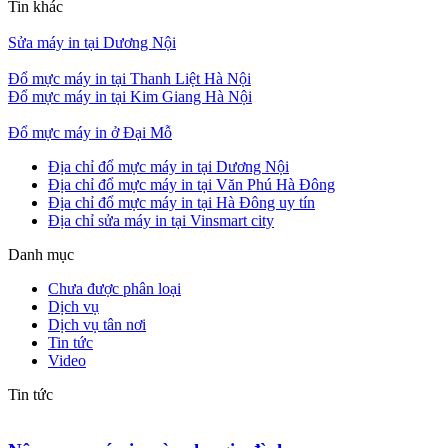
Tin khác
Sửa máy in tại Dương Nội
Đổ mực máy in tại Thanh Liệt Hà Nội
Đổ mực máy in tại Kim Giang Hà Nội
Đổ mực máy in ở Đại Mỗ
Địa chỉ đổ mực máy in tại Dương Nội
Địa chỉ đổ mực máy in tại Văn Phú Hà Đông
Địa chỉ đổ mực máy in tại Hà Đông uy tín
Địa chỉ sửa máy in tại Vinsmart city
Danh mục
Chưa được phân loại
Dịch vụ
Dịch vụ tân nơi
Tin tức
Video
Tin tức