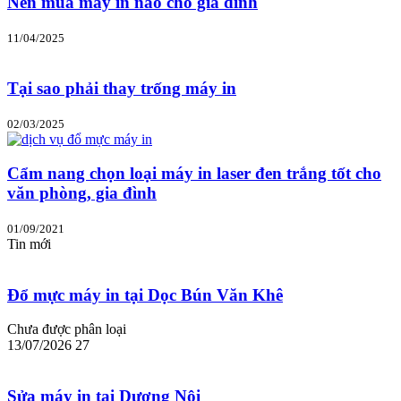
Nên mua máy in nào cho gia đình
11/04/2025
Tại sao phải thay trống máy in
02/03/2025
Cẩm nang chọn loại máy in laser đen trắng tốt cho
văn phòng, gia đình
01/09/2021
Tin mới
Đổ mực máy in tại Dọc Bún Văn Khê
Chưa được phân loại
13/07/2026
27
Sửa máy in tại Dương Nội