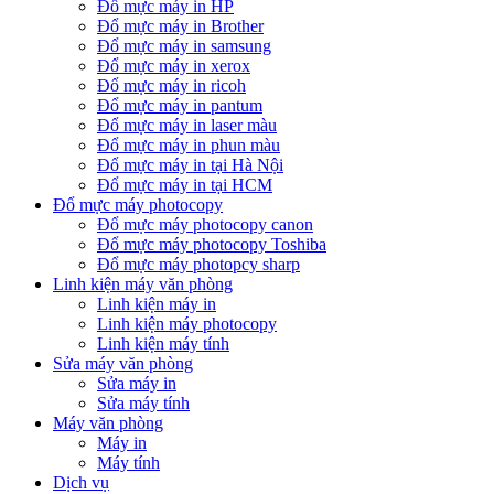
Đổ mực máy in HP
Đổ mực máy in Brother
Đổ mực máy in samsung
Đổ mực máy in xerox
Đổ mực máy in ricoh
Đổ mực máy in pantum
Đổ mực máy in laser màu
Đổ mực máy in phun màu
Đổ mực máy in tại Hà Nội
Đổ mực máy in tại HCM
Đổ mực máy photocopy
Đổ mực máy photocopy canon
Đổ mực máy photocopy Toshiba
Đổ mực máy photopcy sharp
Linh kiện máy văn phòng
Linh kiện máy in
Linh kiện máy photocopy
Linh kiện máy tính
Sửa máy văn phòng
Sửa máy in
Sửa máy tính
Máy văn phòng
Máy in
Máy tính
Dịch vụ