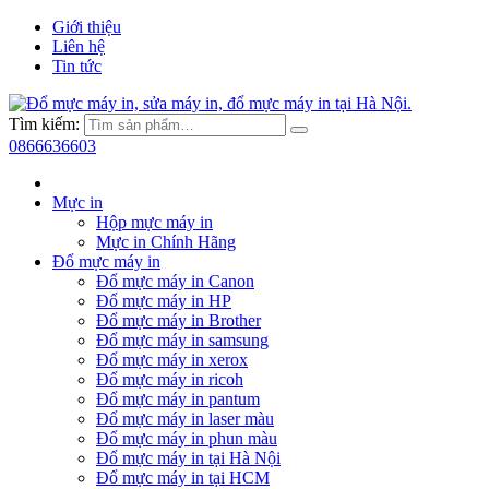
Giới thiệu
Liên hệ
Tin tức
Tìm kiếm:
0866636603
Mực in
Hộp mực máy in
Mực in Chính Hãng
Đổ mực máy in
Đổ mực máy in Canon
Đổ mực máy in HP
Đổ mực máy in Brother
Đổ mực máy in samsung
Đổ mực máy in xerox
Đổ mực máy in ricoh
Đổ mực máy in pantum
Đổ mực máy in laser màu
Đổ mực máy in phun màu
Đổ mực máy in tại Hà Nội
Đổ mực máy in tại HCM