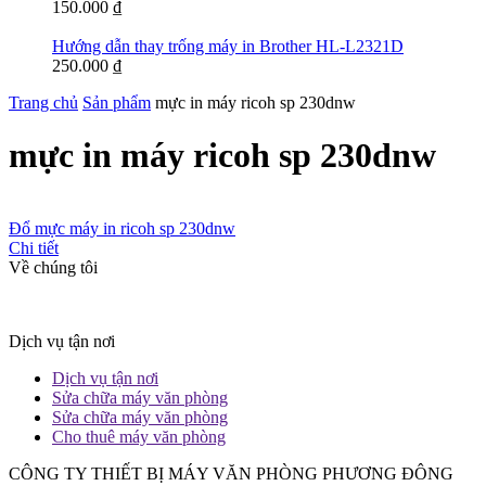
150.000
₫
Hướng dẫn thay trống máy in Brother HL-L2321D
250.000
₫
Trang chủ
Sản phẩm
mực in máy ricoh sp 230dnw
mực in máy ricoh sp 230dnw
Đổ mực máy in ricoh sp 230dnw
Chi tiết
Về chúng tôi
Dịch vụ tận nơi
Dịch vụ tận nơi
Sửa chữa máy văn phòng
Sửa chữa máy văn phòng
Cho thuê máy văn phòng
CÔNG TY THIẾT BỊ MÁY VĂN PHÒNG PHƯƠNG ĐÔNG