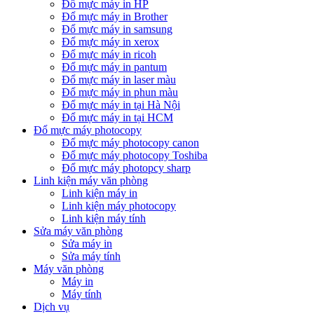
Đổ mực máy in HP
Đổ mực máy in Brother
Đổ mực máy in samsung
Đổ mực máy in xerox
Đổ mực máy in ricoh
Đổ mực máy in pantum
Đổ mực máy in laser màu
Đổ mực máy in phun màu
Đổ mực máy in tại Hà Nội
Đổ mực máy in tại HCM
Đổ mực máy photocopy
Đổ mực máy photocopy canon
Đổ mực máy photocopy Toshiba
Đổ mực máy photopcy sharp
Linh kiện máy văn phòng
Linh kiện máy in
Linh kiện máy photocopy
Linh kiện máy tính
Sửa máy văn phòng
Sửa máy in
Sửa máy tính
Máy văn phòng
Máy in
Máy tính
Dịch vụ