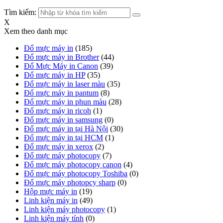
Tìm kiếm:
X
Xem theo danh mục
Đổ mực máy in
(185)
Đổ mực máy in Brother
(44)
Đổ Mực Máy in Canon
(39)
Đổ mực máy in HP
(35)
Đổ mực máy in laser màu
(35)
Đổ mực máy in pantum
(8)
Đổ mực máy in phun màu
(28)
Đổ mực máy in ricoh
(1)
Đổ mực máy in samsung
(0)
Đổ mực máy in tại Hà Nội
(30)
Đổ mực máy in tại HCM
(1)
Đổ mực máy in xerox
(2)
Đổ mực máy photocopy
(7)
Đổ mực máy photocopy canon
(4)
Đổ mực máy photocopy Toshiba
(0)
Đổ mực máy photopcy sharp
(0)
Hộp mực máy in
(19)
Linh kiện máy in
(49)
Linh kiện máy photocopy
(1)
Linh kiện máy tính
(0)