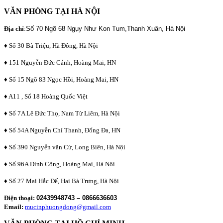
VĂN PHÒNG TẠI HÀ NỘI
Địa chỉ
:
Số 70 Ngõ 68 Ngụy Như Kon Tum,Thanh Xuân, Hà Nội
♦ Số 30 Bà Triệu, Hà Đông, Hà Nội
♦ 151 Nguyễn Đức Cảnh, Hoàng Mai, HN
♦ Số 15 Ngõ 83 Ngọc Hồi, Hoàng Mai, HN
♦ A11 , Số 18 Hoàng Quốc Việt
♦ Số 7A Lê Đức Thọ, Nam Từ Liêm, Hà Nội
♦ Số 54A Nguyễn Chí Thanh, Đống Đa, HN
♦ Số 390 Nguyễn văn Cừ, Long Biên, Hà Nội
♦ Số 96A Định Công, Hoàng Mai, Hà Nội
♦ Số 27 Mai Hắc Đế, Hai Bà Trưng, Hà Nội
Điện thoại:
02439948743 – 0866636603
Email:
mucinphuongdong@gmail.com