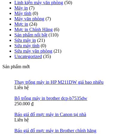
Linh kiện máy văn phòng
(50)
Máy in
(7)
Máy tính
(0)
Máy văn phòng
(7)
Mực in
(24)
Mực in Chính Hãng
(6)
Sản phẩm nổi bật
(110)
Sửa máy in
(21)
Sửa máy tính
(0)
Sửa máy văn phòng
(21)
Uncategorized
(35)
Sản phẩm mới
Thay trống máy in HP M211DW giá bao nhiêu
Liên hệ
Bộ trống máy in brother dcp-b7535dw
250.000
₫
Báo giá đổ mực máy in Canon tại nhà
Liên hệ
Báo giá đổ mực máy in Brother chính hãng