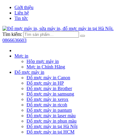
Giới thiệu
Liên hệ
Tin tức
Tìm kiếm:
0866636603
Mực in
Hộp mực máy in
Mực in Chính Hãng
Đổ mực máy in
Đổ mực máy in Canon
Đổ mực máy in HP
Đổ mực máy in Brother
Đổ mực máy in samsung
Đổ mực máy in xerox
Đổ mực máy in ricoh
Đổ mực máy in pantum
Đổ mực máy in laser màu
Đổ mực máy in phun màu
Đổ mực máy in tại Hà Nội
Đổ mực máy in tại HCM