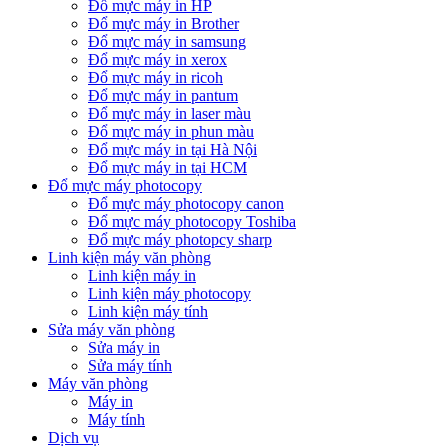
Đổ mực máy in HP
Đổ mực máy in Brother
Đổ mực máy in samsung
Đổ mực máy in xerox
Đổ mực máy in ricoh
Đổ mực máy in pantum
Đổ mực máy in laser màu
Đổ mực máy in phun màu
Đổ mực máy in tại Hà Nội
Đổ mực máy in tại HCM
Đổ mực máy photocopy
Đổ mực máy photocopy canon
Đổ mực máy photocopy Toshiba
Đổ mực máy photopcy sharp
Linh kiện máy văn phòng
Linh kiện máy in
Linh kiện máy photocopy
Linh kiện máy tính
Sửa máy văn phòng
Sửa máy in
Sửa máy tính
Máy văn phòng
Máy in
Máy tính
Dịch vụ