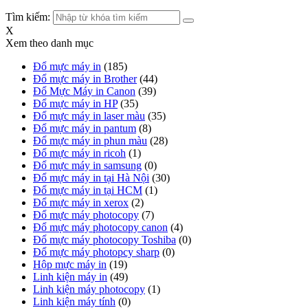
Tìm kiếm:
X
Xem theo danh mục
Đổ mực máy in
(185)
Đổ mực máy in Brother
(44)
Đổ Mực Máy in Canon
(39)
Đổ mực máy in HP
(35)
Đổ mực máy in laser màu
(35)
Đổ mực máy in pantum
(8)
Đổ mực máy in phun màu
(28)
Đổ mực máy in ricoh
(1)
Đổ mực máy in samsung
(0)
Đổ mực máy in tại Hà Nội
(30)
Đổ mực máy in tại HCM
(1)
Đổ mực máy in xerox
(2)
Đổ mực máy photocopy
(7)
Đổ mực máy photocopy canon
(4)
Đổ mực máy photocopy Toshiba
(0)
Đổ mực máy photopcy sharp
(0)
Hộp mực máy in
(19)
Linh kiện máy in
(49)
Linh kiện máy photocopy
(1)
Linh kiện máy tính
(0)