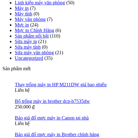
Linh kiện máy văn phòng
(50)
Máy in
(7)
Máy tính
(0)
Máy văn phòng
(7)
Mực in
(24)
Mực in Chính Hãng
(6)
Sản phẩm nổi bật
(110)
Sửa máy in
(21)
Sửa máy tính
(0)
Sửa máy văn phòng
(21)
Uncategorized
(35)
Sản phẩm mới
Thay trống máy in HP M211DW giá bao nhiêu
Liên hệ
Bộ trống máy in brother dcp-b7535dw
250.000
₫
Báo giá đổ mực máy in Canon tại nhà
Liên hệ
Báo giá đổ mực máy in Brother chính hãng