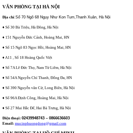
VĂN PHÒNG TẠI HÀ NỘI
Địa chỉ
:
Số 70 Ngõ 68 Ngụy Như Kon Tum,Thanh Xuân, Hà Nội
♦ Số 30 Bà Triệu, Hà Đông, Hà Nội
♦ 151 Nguyễn Đức Cảnh, Hoàng Mai, HN
♦ Số 15 Ngõ 83 Ngọc Hồi, Hoàng Mai, HN
♦ A11 , Số 18 Hoàng Quốc Việt
♦ Số 7A Lê Đức Thọ, Nam Từ Liêm, Hà Nội
♦ Số 54A Nguyễn Chí Thanh, Đống Đa, HN
♦ Số 390 Nguyễn văn Cừ, Long Biên, Hà Nội
♦ Số 96A Định Công, Hoàng Mai, Hà Nội
♦ Số 27 Mai Hắc Đế, Hai Bà Trưng, Hà Nội
Điện thoại:
02439948743 – 0866636603
Email:
mucinphuongdong@gmail.com