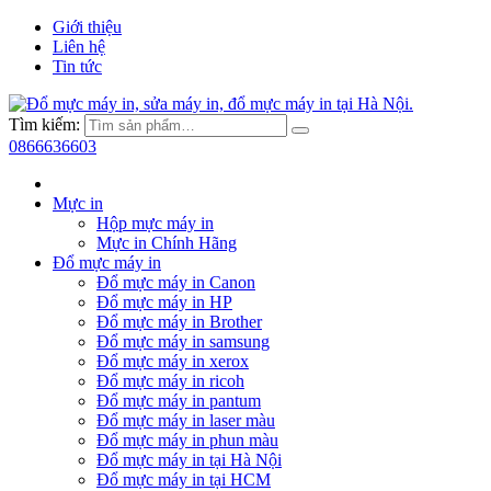
Giới thiệu
Liên hệ
Tin tức
Tìm kiếm:
0866636603
Mực in
Hộp mực máy in
Mực in Chính Hãng
Đổ mực máy in
Đổ mực máy in Canon
Đổ mực máy in HP
Đổ mực máy in Brother
Đổ mực máy in samsung
Đổ mực máy in xerox
Đổ mực máy in ricoh
Đổ mực máy in pantum
Đổ mực máy in laser màu
Đổ mực máy in phun màu
Đổ mực máy in tại Hà Nội
Đổ mực máy in tại HCM