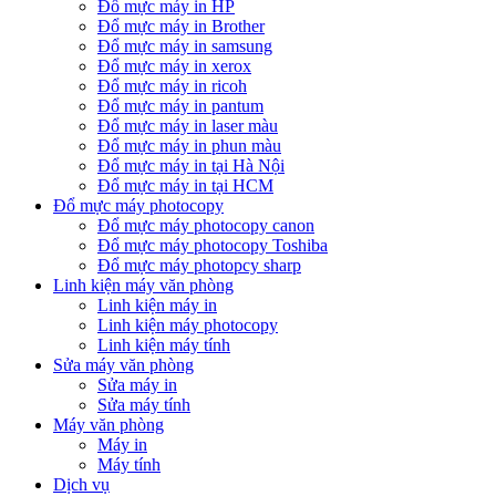
Đổ mực máy in HP
Đổ mực máy in Brother
Đổ mực máy in samsung
Đổ mực máy in xerox
Đổ mực máy in ricoh
Đổ mực máy in pantum
Đổ mực máy in laser màu
Đổ mực máy in phun màu
Đổ mực máy in tại Hà Nội
Đổ mực máy in tại HCM
Đổ mực máy photocopy
Đổ mực máy photocopy canon
Đổ mực máy photocopy Toshiba
Đổ mực máy photopcy sharp
Linh kiện máy văn phòng
Linh kiện máy in
Linh kiện máy photocopy
Linh kiện máy tính
Sửa máy văn phòng
Sửa máy in
Sửa máy tính
Máy văn phòng
Máy in
Máy tính
Dịch vụ