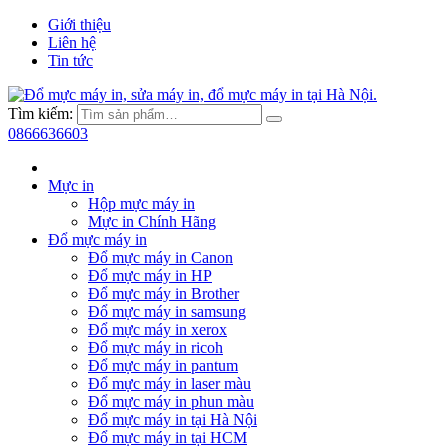
Giới thiệu
Liên hệ
Tin tức
Tìm kiếm:
0866636603
Mực in
Hộp mực máy in
Mực in Chính Hãng
Đổ mực máy in
Đổ mực máy in Canon
Đổ mực máy in HP
Đổ mực máy in Brother
Đổ mực máy in samsung
Đổ mực máy in xerox
Đổ mực máy in ricoh
Đổ mực máy in pantum
Đổ mực máy in laser màu
Đổ mực máy in phun màu
Đổ mực máy in tại Hà Nội
Đổ mực máy in tại HCM