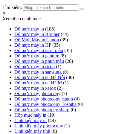
Tìm kiếm:
X
Xem theo danh mục
Đổ mực máy in
(185)
Đổ mực máy in Brother
(44)
Đổ Mực Máy in Canon
(39)
Đổ mực máy in HP
(35)
Đổ mực máy in laser màu
(35)
Đổ mực máy in pantum
(8)
Đổ mực máy in phun màu
(28)
Đổ mực máy in ricoh
(1)
Đổ mực máy in samsung
(0)
Đổ mực máy in tại Hà Nội
(30)
Đổ mực máy in tại HCM
(1)
Đổ mực máy in xerox
(2)
Đổ mực máy photocopy
(7)
Đổ mực máy photocopy canon
(4)
Đổ mực máy photocopy Toshiba
(0)
Đổ mực máy photopcy sharp
(0)
Hộp mực máy in
(19)
Linh kiện máy in
(49)
Linh kiện máy photocopy
(1)
Linh kiện máy tính
(0)