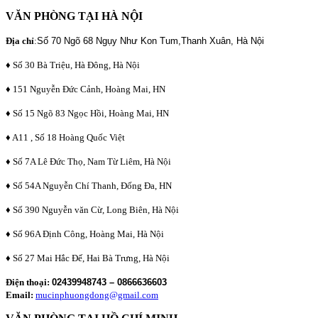
VĂN PHÒNG TẠI HÀ NỘI
Địa chỉ
:
Số 70 Ngõ 68 Ngụy Như Kon Tum,Thanh Xuân, Hà Nội
♦ Số 30 Bà Triệu, Hà Đông, Hà Nội
♦ 151 Nguyễn Đức Cảnh, Hoàng Mai, HN
♦ Số 15 Ngõ 83 Ngọc Hồi, Hoàng Mai, HN
♦ A11 , Số 18 Hoàng Quốc Việt
♦ Số 7A Lê Đức Thọ, Nam Từ Liêm, Hà Nội
♦ Số 54A Nguyễn Chí Thanh, Đống Đa, HN
♦ Số 390 Nguyễn văn Cừ, Long Biên, Hà Nội
♦ Số 96A Định Công, Hoàng Mai, Hà Nội
♦ Số 27 Mai Hắc Đế, Hai Bà Trưng, Hà Nội
Điện thoại:
02439948743 – 0866636603
Email:
mucinphuongdong@gmail.com