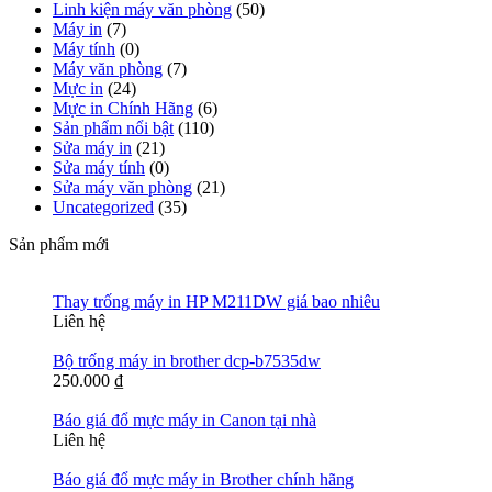
Linh kiện máy văn phòng
(50)
Máy in
(7)
Máy tính
(0)
Máy văn phòng
(7)
Mực in
(24)
Mực in Chính Hãng
(6)
Sản phẩm nổi bật
(110)
Sửa máy in
(21)
Sửa máy tính
(0)
Sửa máy văn phòng
(21)
Uncategorized
(35)
Sản phẩm mới
Thay trống máy in HP M211DW giá bao nhiêu
Liên hệ
Bộ trống máy in brother dcp-b7535dw
250.000
₫
Báo giá đổ mực máy in Canon tại nhà
Liên hệ
Báo giá đổ mực máy in Brother chính hãng