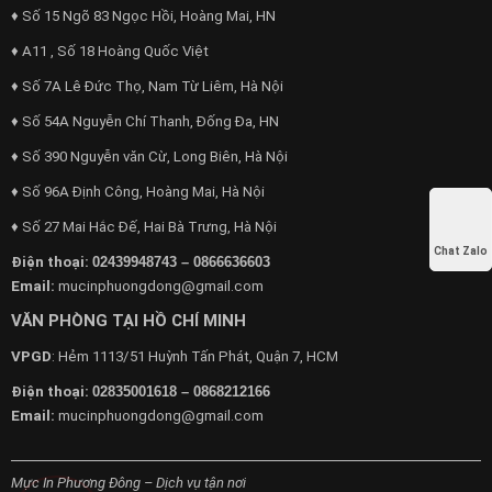
♦ Số 15 Ngõ 83 Ngọc Hồi, Hoàng Mai, HN
♦ A11 , Số 18 Hoàng Quốc Việt
♦ Số 7A Lê Đức Thọ, Nam Từ Liêm, Hà Nội
♦ Số 54A Nguyễn Chí Thanh, Đống Đa, HN
♦ Số 390 Nguyễn văn Cừ, Long Biên, Hà Nội
♦ Số 96A Định Công, Hoàng Mai, Hà Nội
♦ Số 27 Mai Hắc Đế, Hai Bà Trưng, Hà Nội
Chat Zalo
Điện thoại:
02439948743 – 0866636603
Email:
mucinphuongdong@gmail.com
VĂN PHÒNG TẠI HỒ CHÍ MINH
VPGD
: Hẻm 1113/51 Huỳnh Tấn Phát, Quận 7, HCM
Điện thoại:
02835001618 – 0868212166
Email:
mucinphuongdong@gmail.com
Mực In Phương Đông – Dịch vụ tận nơi