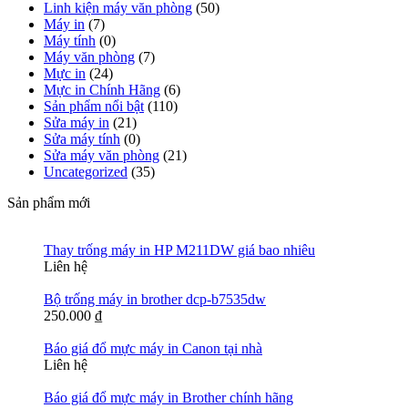
Linh kiện máy văn phòng
(50)
Máy in
(7)
Máy tính
(0)
Máy văn phòng
(7)
Mực in
(24)
Mực in Chính Hãng
(6)
Sản phẩm nổi bật
(110)
Sửa máy in
(21)
Sửa máy tính
(0)
Sửa máy văn phòng
(21)
Uncategorized
(35)
Sản phẩm mới
Thay trống máy in HP M211DW giá bao nhiêu
Liên hệ
Bộ trống máy in brother dcp-b7535dw
250.000
₫
Báo giá đổ mực máy in Canon tại nhà
Liên hệ
Báo giá đổ mực máy in Brother chính hãng