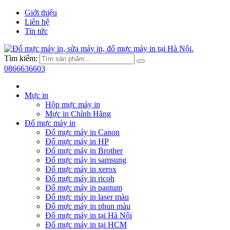
Giới thiệu
Liên hệ
Tin tức
Tìm kiếm:
0866636603
Mực in
Hộp mực máy in
Mực in Chính Hãng
Đổ mực máy in
Đổ mực máy in Canon
Đổ mực máy in HP
Đổ mực máy in Brother
Đổ mực máy in samsung
Đổ mực máy in xerox
Đổ mực máy in ricoh
Đổ mực máy in pantum
Đổ mực máy in laser màu
Đổ mực máy in phun màu
Đổ mực máy in tại Hà Nội
Đổ mực máy in tại HCM