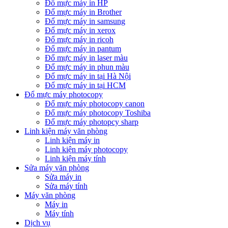
Đổ mực máy in HP
Đổ mực máy in Brother
Đổ mực máy in samsung
Đổ mực máy in xerox
Đổ mực máy in ricoh
Đổ mực máy in pantum
Đổ mực máy in laser màu
Đổ mực máy in phun màu
Đổ mực máy in tại Hà Nội
Đổ mực máy in tại HCM
Đổ mực máy photocopy
Đổ mực máy photocopy canon
Đổ mực máy photocopy Toshiba
Đổ mực máy photopcy sharp
Linh kiện máy văn phòng
Linh kiện máy in
Linh kiện máy photocopy
Linh kiện máy tính
Sửa máy văn phòng
Sửa máy in
Sửa máy tính
Máy văn phòng
Máy in
Máy tính
Dịch vụ