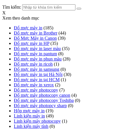
Tìm kiếm:
X
Xem theo danh mục
Đổ mực máy in
(185)
Đổ mực máy in Brother
(44)
Đổ Mực Máy in Canon
(39)
Đổ mực máy in HP
(35)
Đổ mực máy in laser màu
(35)
Đổ mực máy in pantum
(8)
Đổ mực máy in phun màu
(28)
Đổ mực máy in ricoh
(1)
Đổ mực máy in samsung
(0)
Đổ mực máy in tại Hà Nội
(30)
Đổ mực máy in tại HCM
(1)
Đổ mực máy in xerox
(2)
Đổ mực máy photocopy
(7)
Đổ mực máy photocopy canon
(4)
Đổ mực máy photocopy Toshiba
(0)
Đổ mực máy photopcy sharp
(0)
Hộp mực máy in
(19)
Linh kiện máy in
(49)
Linh kiện máy photocopy
(1)
Linh kiện máy tính
(0)