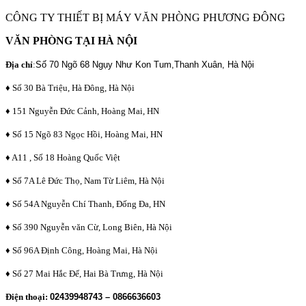
CÔNG TY THIẾT BỊ MÁY VĂN PHÒNG PHƯƠNG ĐÔNG
VĂN PHÒNG TẠI HÀ NỘI
Địa chỉ
:
Số 70 Ngõ 68 Ngụy Như Kon Tum,Thanh Xuân, Hà Nội
♦ Số 30 Bà Triệu, Hà Đông, Hà Nội
♦ 151 Nguyễn Đức Cảnh, Hoàng Mai, HN
♦ Số 15 Ngõ 83 Ngọc Hồi, Hoàng Mai, HN
♦ A11 , Số 18 Hoàng Quốc Việt
♦ Số 7A Lê Đức Thọ, Nam Từ Liêm, Hà Nội
♦ Số 54A Nguyễn Chí Thanh, Đống Đa, HN
♦ Số 390 Nguyễn văn Cừ, Long Biên, Hà Nội
♦ Số 96A Định Công, Hoàng Mai, Hà Nội
♦ Số 27 Mai Hắc Đế, Hai Bà Trưng, Hà Nội
Điện thoại:
02439948743 – 0866636603