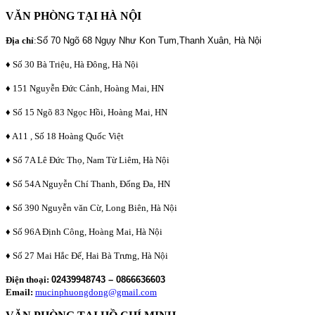
VĂN PHÒNG TẠI HÀ NỘI
Địa chỉ
:
Số 70 Ngõ 68 Ngụy Như Kon Tum,Thanh Xuân, Hà Nội
♦ Số 30 Bà Triệu, Hà Đông, Hà Nội
♦ 151 Nguyễn Đức Cảnh, Hoàng Mai, HN
♦ Số 15 Ngõ 83 Ngọc Hồi, Hoàng Mai, HN
♦ A11 , Số 18 Hoàng Quốc Việt
♦ Số 7A Lê Đức Thọ, Nam Từ Liêm, Hà Nội
♦ Số 54A Nguyễn Chí Thanh, Đống Đa, HN
♦ Số 390 Nguyễn văn Cừ, Long Biên, Hà Nội
♦ Số 96A Định Công, Hoàng Mai, Hà Nội
♦ Số 27 Mai Hắc Đế, Hai Bà Trưng, Hà Nội
Điện thoại:
02439948743 – 0866636603
Email:
mucinphuongdong@gmail.com