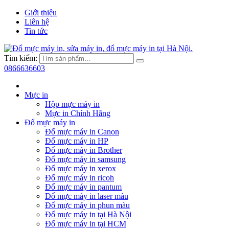
Giới thiệu
Liên hệ
Tin tức
Tìm kiếm:
0866636603
Mực in
Hộp mực máy in
Mực in Chính Hãng
Đổ mực máy in
Đổ mực máy in Canon
Đổ mực máy in HP
Đổ mực máy in Brother
Đổ mực máy in samsung
Đổ mực máy in xerox
Đổ mực máy in ricoh
Đổ mực máy in pantum
Đổ mực máy in laser màu
Đổ mực máy in phun màu
Đổ mực máy in tại Hà Nội
Đổ mực máy in tại HCM