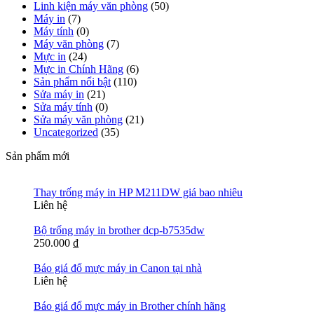
Linh kiện máy văn phòng
(50)
Máy in
(7)
Máy tính
(0)
Máy văn phòng
(7)
Mực in
(24)
Mực in Chính Hãng
(6)
Sản phẩm nổi bật
(110)
Sửa máy in
(21)
Sửa máy tính
(0)
Sửa máy văn phòng
(21)
Uncategorized
(35)
Sản phẩm mới
Thay trống máy in HP M211DW giá bao nhiêu
Liên hệ
Bộ trống máy in brother dcp-b7535dw
250.000
₫
Báo giá đổ mực máy in Canon tại nhà
Liên hệ
Báo giá đổ mực máy in Brother chính hãng