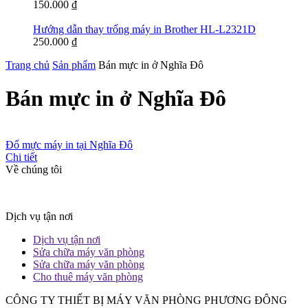
150.000
₫
Hướng dẫn thay trống máy in Brother HL-L2321D
250.000
₫
Trang chủ
Sản phẩm
Bán mực in ở Nghĩa Đô
Bán mực in ở Nghĩa Đô
Đổ mực máy in tại Nghĩa Đô
Chi tiết
Về chúng tôi
Dịch vụ tận nơi
Dịch vụ tận nơi
Sửa chữa máy văn phòng
Sửa chữa máy văn phòng
Cho thuê máy văn phòng
CÔNG TY THIẾT BỊ MÁY VĂN PHÒNG PHƯƠNG ĐÔNG