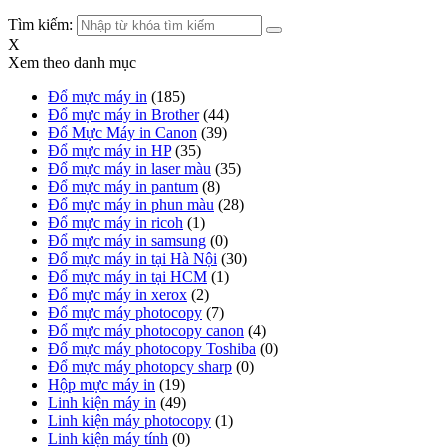
Tìm kiếm:
X
Xem theo danh mục
Đổ mực máy in
(185)
Đổ mực máy in Brother
(44)
Đổ Mực Máy in Canon
(39)
Đổ mực máy in HP
(35)
Đổ mực máy in laser màu
(35)
Đổ mực máy in pantum
(8)
Đổ mực máy in phun màu
(28)
Đổ mực máy in ricoh
(1)
Đổ mực máy in samsung
(0)
Đổ mực máy in tại Hà Nội
(30)
Đổ mực máy in tại HCM
(1)
Đổ mực máy in xerox
(2)
Đổ mực máy photocopy
(7)
Đổ mực máy photocopy canon
(4)
Đổ mực máy photocopy Toshiba
(0)
Đổ mực máy photopcy sharp
(0)
Hộp mực máy in
(19)
Linh kiện máy in
(49)
Linh kiện máy photocopy
(1)
Linh kiện máy tính
(0)