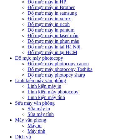
Đổ mực máy in HP
Đổ mực máy in Brother
Đổ mực máy in samsung
Đổ mực máy in xerox
Đổ mực máy in ricoh
Đổ mực máy in pantum
Đổ mực máy in laser màu
Đổ mực máy in phun màu
Đổ mực máy in tại Hà Nội
Đổ mực máy in tại HCM
Đổ mực máy photocopy
Đổ mực máy photocopy canon
Đổ mực máy photocopy Toshiba
Đổ mực máy photopcy sharp
Linh kiện máy văn phòng
Linh kiện máy in
Linh kiện máy photocopy
Linh kiện máy tính
Sửa máy văn phòng
Sửa máy in
Sửa máy tính
Máy văn phòng
Máy in
Máy tính
Dịch vụ