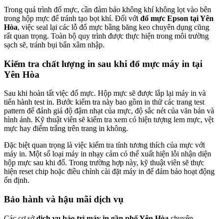
Trong quá trình đổ mực, cần đảm bảo không khí không lọt vào bên
trong hộp mực để tránh tạo bọt khí. Đối với
đổ mực Epson tại Yên
Hòa
, việc seal lại các lỗ đổ mực bằng băng keo chuyên dụng cũng
rất quan trọng. Toàn bộ quy trình được thực hiện trong môi trường
sạch sẽ, tránh bụi bẩn xâm nhập.
Kiểm tra chất lượng in sau khi
đổ mực máy in tại
Yên Hòa
Sau khi hoàn tất việc đổ mực. Hộp mực sẽ được lắp lại máy in và
tiến hành test in. Bước kiểm tra này bao gồm in thử các trang test
pattern để đánh giá độ đậm nhạt của mực, độ sắc nét của văn bản và
hình ảnh. Kỹ thuật viên sẽ kiểm tra xem có hiện tượng lem mực, vệt
mực hay điểm trắng trên trang in không.
Đặc biệt quan trọng là việc kiểm tra tính tương thích của mực với
máy in. Một số loại máy in nhạy cảm có thể xuất hiện lỗi nhận diện
hộp mực sau khi đổ. Trong trường hợp này, kỹ thuật viên sẽ thực
hiện reset chip hoặc điều chỉnh cài đặt máy in để đảm bảo hoạt động
ổn định.
Bảo hành và hậu mãi dịch vụ
Các cơ sở
dịch vụ bảo trì máy in gần phố Yên Hòa
chuyên