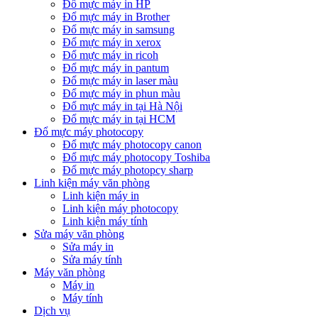
Đổ mực máy in HP
Đổ mực máy in Brother
Đổ mực máy in samsung
Đổ mực máy in xerox
Đổ mực máy in ricoh
Đổ mực máy in pantum
Đổ mực máy in laser màu
Đổ mực máy in phun màu
Đổ mực máy in tại Hà Nội
Đổ mực máy in tại HCM
Đổ mực máy photocopy
Đổ mực máy photocopy canon
Đổ mực máy photocopy Toshiba
Đổ mực máy photopcy sharp
Linh kiện máy văn phòng
Linh kiện máy in
Linh kiện máy photocopy
Linh kiện máy tính
Sửa máy văn phòng
Sửa máy in
Sửa máy tính
Máy văn phòng
Máy in
Máy tính
Dịch vụ