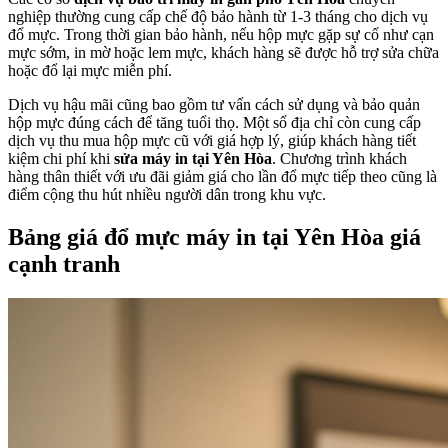
nghiệp thường cung cấp chế độ bảo hành từ 1-3 tháng cho dịch vụ
đổ mực. Trong thời gian bảo hành, nếu hộp mực gặp sự cố như cạn
mực sớm, in mờ hoặc lem mực, khách hàng sẽ được hỗ trợ sửa chữa
hoặc đổ lại mực miễn phí.
Dịch vụ hậu mãi cũng bao gồm tư vấn cách sử dụng và bảo quản
hộp mực đúng cách để tăng tuổi thọ. Một số địa chỉ còn cung cấp
dịch vụ thu mua hộp mực cũ với giá hợp lý, giúp khách hàng tiết
kiệm chi phí khi
sửa máy in tại Yên Hòa
. Chương trình khách
hàng thân thiết với ưu đãi giảm giá cho lần đổ mực tiếp theo cũng là
điểm cộng thu hút nhiều người dân trong khu vực.
Bảng giá đổ mực máy in tại Yên Hòa giá
cạnh tranh