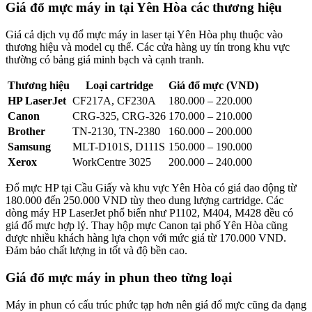
Giá đ
ổ mực máy in tại Yên Hòa
các thương hiệu
Giá cả dịch vụ đổ mực máy in laser tại Yên Hòa phụ thuộc vào
thương hiệu và model cụ thể. Các cửa hàng uy tín trong khu vực
thường có bảng giá minh bạch và cạnh tranh.
Thương hiệu
Loại cartridge
Giá đổ mực (VND)
HP LaserJet
CF217A, CF230A
180.000 – 220.000
Canon
CRG-325, CRG-326
170.000 – 210.000
Brother
TN-2130, TN-2380
160.000 – 200.000
Samsung
MLT-D101S, D111S
150.000 – 190.000
Xerox
WorkCentre 3025
200.000 – 240.000
Đổ mực HP tại Cầu Giấy và khu vực Yên Hòa có giá dao động từ
180.000 đến 250.000 VND tùy theo dung lượng cartridge. Các
dòng máy HP LaserJet phổ biến như P1102, M404, M428 đều có
giá đổ mực hợp lý. Thay hộp mực Canon tại phố Yên Hòa cũng
được nhiều khách hàng lựa chọn với mức giá từ 170.000 VND.
Đảm bảo chất lượng in tốt và độ bền cao.
Giá đổ mực máy in phun theo từng loại
Máy in phun có cấu trúc phức tạp hơn nên giá đổ mực cũng đa dạng