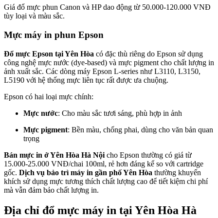
Giá đổ mực phun Canon và HP dao động từ 50.000-120.000 VNĐ
tùy loại và màu sắc.
Mực máy in phun Epson
Đổ mực Epson tại Yên Hòa
có đặc thù riêng do Epson sử dụng
công nghệ mực nước (dye-based) và mực pigment cho chất lượng in
ảnh xuất sắc. Các dòng máy Epson L-series như L3110, L3150,
L5190 với hệ thống mực liên tục rất được ưa chuộng.
Epson có hai loại mực chính:
Mực nước
: Cho màu sắc tươi sáng, phù hợp in ảnh
Mực pigment
: Bền màu, chống phai, dùng cho văn bản quan
trọng
Bán mực in ở Yên Hòa Hà Nội
cho Epson thường có giá từ
15.000-25.000 VNĐ/chai 100ml, rẻ hơn đáng kể so với cartridge
gốc.
Dịch vụ bảo trì máy in gần phố Yên Hòa
thường khuyến
khích sử dụng mực tương thích chất lượng cao để tiết kiệm chi phí
mà vẫn đảm bảo chất lượng in.
Địa chỉ đổ mực máy in tại Yên Hòa Hà