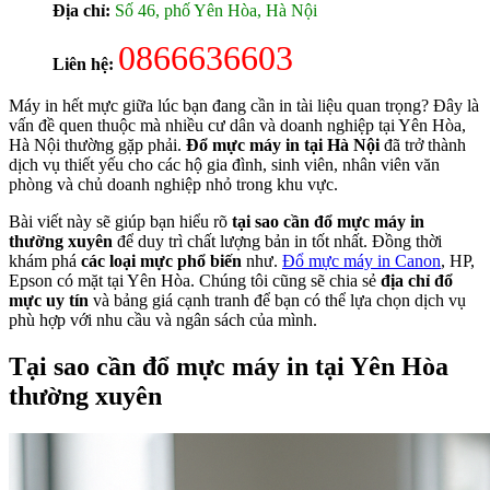
Địa chỉ:
Số 46, phố Yên Hòa, Hà Nội
0866636603
Liên hệ:
Máy in hết mực giữa lúc bạn đang cần in tài liệu quan trọng? Đây là
vấn đề quen thuộc mà nhiều cư dân và doanh nghiệp tại Yên Hòa,
Hà Nội thường gặp phải.
Đổ mực máy in tại Hà Nội
đã trở thành
dịch vụ thiết yếu cho các hộ gia đình, sinh viên, nhân viên văn
phòng và chủ doanh nghiệp nhỏ trong khu vực.
Bài viết này sẽ giúp bạn hiểu rõ
tại sao cần đổ mực máy in
thường xuyên
để duy trì chất lượng bản in tốt nhất. Đồng thời
khám phá
các loại mực phổ biến
như.
Đổ mực máy in Canon
, HP,
Epson có mặt tại Yên Hòa. Chúng tôi cũng sẽ chia sẻ
địa chỉ đổ
mực uy tín
và bảng giá cạnh tranh để bạn có thể lựa chọn dịch vụ
phù hợp với nhu cầu và ngân sách của mình.
Tại sao cần đổ mực máy in tại Yên Hòa
thường xuyên