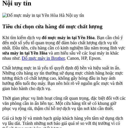
Nội uy tín
Tiêu chí chọn cửa hàng đổ mực chất lượng
Khi tìm kiếm dịch vụ
đổ mực máy in tại Yên Hòa
. Bạn cần chú ý
đến một số yếu tố quan trọng để đảm bảo chất lượng dịch vụ tốt
nhất. Đầu tiên, cửa hàng cần có kinh nghiệm lâu năm trong lĩnh vực
sửa máy in tại Yên Hòa
và am hiểu sâu về các loại máy in khác
nhau như.
Đổ mực máy in Brother
, Canon, HP, Epson.
Chất lượng mực in là yếu tố quyết định độ bền và hiệu suất in ấn.
Những cửa hàng uy tín thường sử dụng mực chính hãng hoặc mực
tương thích có chất lượng cao, không gây hỏng đầu in hay ảnh
hưởng đến tuổi thọ máy. Bạn nên hỏi rõ về nguồn gốc mực và thời
gian bảo hành cho dịch vụ.
Thời gian phục vụ linh hoạt cũng rất quan trọng, đặc biệt đối với các
văn phòng cần in ấn liên tục. Một cửa hàng tốt sẽ có khung giờ
phục vụ rộng rãi, thậm chí hỗ trợ dịch vụ tận nơi khi cần thiết.
Giá cả hợp lý và minh bạch giúp khách hàng yên tâm sử dụng dịch
vụ lâu dài. Tránh những nơi báo giá quá rẻ so với thị trường vì có