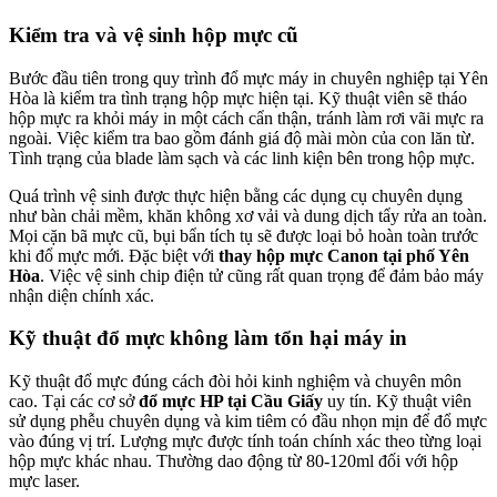
Kiểm tra và vệ sinh hộp mực cũ
Bước đầu tiên trong quy trình đổ mực máy in chuyên nghiệp tại Yên
Hòa là kiểm tra tình trạng hộp mực hiện tại. Kỹ thuật viên sẽ tháo
hộp mực ra khỏi máy in một cách cẩn thận, tránh làm rơi vãi mực ra
ngoài. Việc kiểm tra bao gồm đánh giá độ mài mòn của con lăn từ.
Tình trạng của blade làm sạch và các linh kiện bên trong hộp mực.
Quá trình vệ sinh được thực hiện bằng các dụng cụ chuyên dụng
như bàn chải mềm, khăn không xơ vải và dung dịch tẩy rửa an toàn.
Mọi cặn bã mực cũ, bụi bẩn tích tụ sẽ được loại bỏ hoàn toàn trước
khi đổ mực mới. Đặc biệt với
thay hộp mực Canon tại phố Yên
Hòa
. Việc vệ sinh chip điện tử cũng rất quan trọng để đảm bảo máy
nhận diện chính xác.
Kỹ thuật đổ mực không làm tổn hại máy in
Kỹ thuật đổ mực đúng cách đòi hỏi kinh nghiệm và chuyên môn
cao. Tại các cơ sở
đổ mực HP tại Cầu Giấy
uy tín. Kỹ thuật viên
sử dụng phễu chuyên dụng và kim tiêm có đầu nhọn mịn để đổ mực
vào đúng vị trí. Lượng mực được tính toán chính xác theo từng loại
hộp mực khác nhau. Thường dao động từ 80-120ml đối với hộp
mực laser.