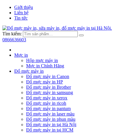
Giới thiệu
Liên hệ
Tin tức
Tìm kiếm:
0866636603
Mực in
Hộp mực máy in
Mực in Chính Hãng
Đổ mực máy in
Đổ mực máy in Canon
Đổ mực máy in HP
Đổ mực máy in Brother
Đổ mực máy in samsung
Đổ mực máy in xerox
Đổ mực máy in ricoh
Đổ mực máy in pantum
Đổ mực máy in laser màu
Đổ mực máy in phun màu
Đổ mực máy in tại Hà Nội
Đổ mực máy in tại HCM