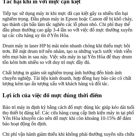
Tác hại khi in với mực cạn kiệt
Tiếp tục sử dụng máy in khi mực đã cạn kiệt gây ra nhiều tổn hại
nghiêm trọng. Đầu phun máy in Epson hoặc Canon dễ bị khô cháy,
tạo thành cặn bẩn làm tắc nghẽn các lỗ phun nhỏ. Chi phí thay thế
đầu phun thường cao gấp 3-4 lần so với việc đổ mực thường xuyên
tại các cửa hàng uy tín ở Yên Hòa.
Drum máy in laser HP bị mài mòn nhanh chóng khi thiếu mực bôi
trơn. Bề mặt drum trở nên nhám, tạo ra những vạch xước vĩnh viễn
trên mọi bản in sau này. Việc sửa máy in tại Yên Hòa để thay drum
tốn kém hơn nhiều so với duy trì mực đầy đủ.
Chất lượng in giảm sút nghiêm trọng ảnh hưởng đến hình ảnh
chuyên nghiệp. Tài liệu kinh doanh, hợp đồng hay báo cáo có chất
lượng kém tạo ấn tượng xấu với khách hàng và đối tác.
Lợi ích của việc đổ mực đúng thời điểm
Bảo trì máy in định kỳ bằng cách đổ mực đúng lúc giúp kéo dài tuổi
thọ thiết bị đáng kể. Các cửa hàng cung cấp linh kiện máy in tại phố
Yên Hòa khuyến cáo nên đổ mực khi còn khoảng 10-15% để đảm
bảo hoạt động ổn định.
Chi phí vận hành giảm thiểu khi không phải thường xuyên sửa chữa