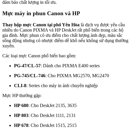
đảm bảo chất lượng in tối ưu.
Mực máy in phun Canon và HP
Thay hộp mực Canon tại phố Yên Hòa
là dịch vụ được yêu cầu
nhiều do Canon PIXMA và HP DeskJet rất phổ biến trong các hộ
gia đình. Mực phun có ưu điểm cho chất lượng ảnh đẹp, màu sắc
sống động nhưng có nhược điểm dễ khô nếu không sử dụng thường
xuyên.
Các loại mực Canon phổ biến bao gồm:
PG-47/CL-57
: Dành cho PIXMA E400 series
PG-745/CL-746
: Cho PIXMA MG2570, MG2470
CLI-8
: Series cho máy in ảnh chuyên nghiệp
Mực HP thường gặp:
HP 680
: Cho DeskJet 2135, 3635
HP 803
: Cho DeskJet 1111, 2131
HP 678
: Cho DeskJet 1515, 2515