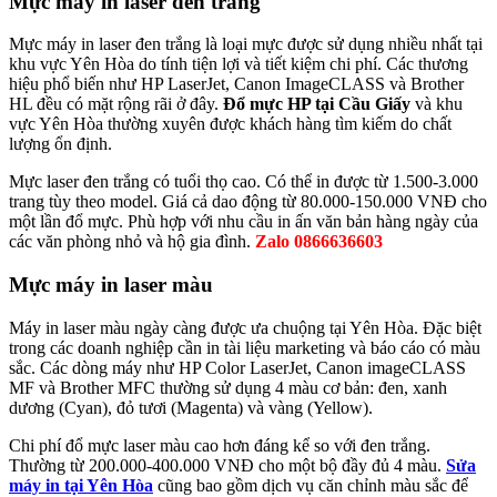
Mực máy in laser đen trắng
Mực máy in laser đen trắng là loại mực được sử dụng nhiều nhất tại
khu vực Yên Hòa do tính tiện lợi và tiết kiệm chi phí. Các thương
hiệu phổ biến như HP LaserJet, Canon ImageCLASS và Brother
HL đều có mặt rộng rãi ở đây.
Đổ mực HP tại Cầu Giấy
và khu
vực Yên Hòa thường xuyên được khách hàng tìm kiếm do chất
lượng ổn định.
Mực laser đen trắng có tuổi thọ cao. Có thể in được từ 1.500-3.000
trang tùy theo model. Giá cả dao động từ 80.000-150.000 VNĐ cho
một lần đổ mực. Phù hợp với nhu cầu in ấn văn bản hàng ngày của
các văn phòng nhỏ và hộ gia đình.
Zalo 0866636603
Mực máy in laser màu
Máy in laser màu ngày càng được ưa chuộng tại Yên Hòa. Đặc biệt
trong các doanh nghiệp cần in tài liệu marketing và báo cáo có màu
sắc. Các dòng máy như HP Color LaserJet, Canon imageCLASS
MF và Brother MFC thường sử dụng 4 màu cơ bản: đen, xanh
dương (Cyan), đỏ tươi (Magenta) và vàng (Yellow).
Chi phí đổ mực laser màu cao hơn đáng kể so với đen trắng.
Thường từ 200.000-400.000 VNĐ cho một bộ đầy đủ 4 màu.
Sửa
máy in tại Yên Hòa
cũng bao gồm dịch vụ căn chỉnh màu sắc để