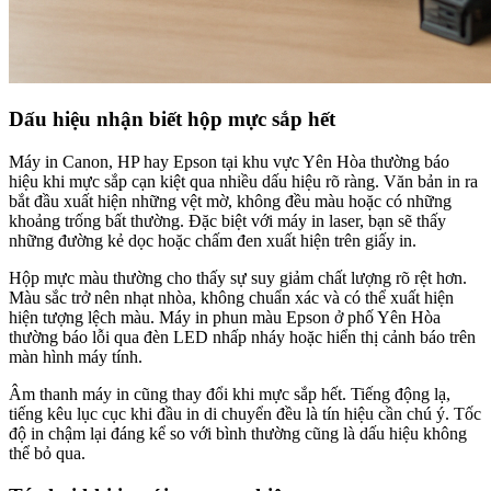
Dấu hiệu nhận biết hộp mực sắp hết
Máy in Canon, HP hay Epson tại khu vực Yên Hòa thường báo
hiệu khi mực sắp cạn kiệt qua nhiều dấu hiệu rõ ràng. Văn bản in ra
bắt đầu xuất hiện những vệt mờ, không đều màu hoặc có những
khoảng trống bất thường. Đặc biệt với máy in laser, bạn sẽ thấy
những đường kẻ dọc hoặc chấm đen xuất hiện trên giấy in.
Hộp mực màu thường cho thấy sự suy giảm chất lượng rõ rệt hơn.
Màu sắc trở nên nhạt nhòa, không chuẩn xác và có thể xuất hiện
hiện tượng lệch màu. Máy in phun màu Epson ở phố Yên Hòa
thường báo lỗi qua đèn LED nhấp nháy hoặc hiển thị cảnh báo trên
màn hình máy tính.
Âm thanh máy in cũng thay đổi khi mực sắp hết. Tiếng động lạ,
tiếng kêu lục cục khi đầu in di chuyển đều là tín hiệu cần chú ý. Tốc
độ in chậm lại đáng kể so với bình thường cũng là dấu hiệu không
thể bỏ qua.