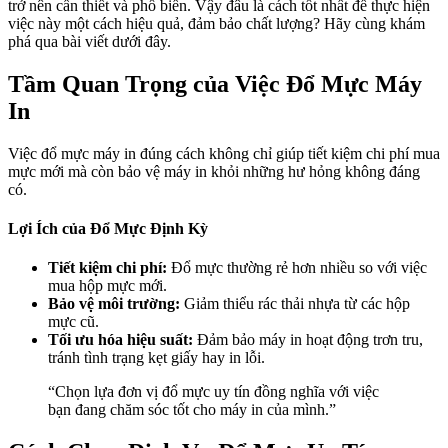
trở nên cần thiết và phổ biến. Vậy đâu là cách tốt nhất để thực hiện
việc này một cách hiệu quả, đảm bảo chất lượng? Hãy cùng khám
phá qua bài viết dưới đây.
Tầm Quan Trọng của Việc Đổ Mực Máy
In
Việc đổ mực máy in đúng cách không chỉ giúp tiết kiệm chi phí mua
mực mới mà còn bảo vệ máy in khỏi những hư hỏng không đáng
có.
Lợi Ích của Đổ Mực Định Kỳ
Tiết kiệm chi phí:
Đổ mực thường rẻ hơn nhiều so với việc
mua hộp mực mới.
Bảo vệ môi trường:
Giảm thiểu rác thải nhựa từ các hộp
mực cũ.
Tối ưu hóa hiệu suất:
Đảm bảo máy in hoạt động trơn tru,
tránh tình trạng kẹt giấy hay in lỗi.
“Chọn lựa đơn vị đổ mực uy tín đồng nghĩa với việc
bạn đang chăm sóc tốt cho máy in của mình.”