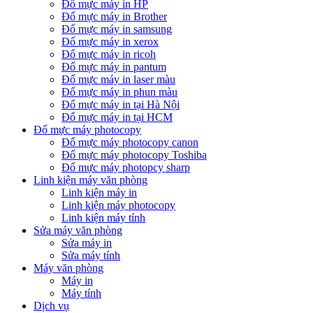
Đổ mực máy in HP
Đổ mực máy in Brother
Đổ mực máy in samsung
Đổ mực máy in xerox
Đổ mực máy in ricoh
Đổ mực máy in pantum
Đổ mực máy in laser màu
Đổ mực máy in phun màu
Đổ mực máy in tại Hà Nội
Đổ mực máy in tại HCM
Đổ mực máy photocopy
Đổ mực máy photocopy canon
Đổ mực máy photocopy Toshiba
Đổ mực máy photopcy sharp
Linh kiện máy văn phòng
Linh kiện máy in
Linh kiện máy photocopy
Linh kiện máy tính
Sửa máy văn phòng
Sửa máy in
Sửa máy tính
Máy văn phòng
Máy in
Máy tính
Dịch vụ