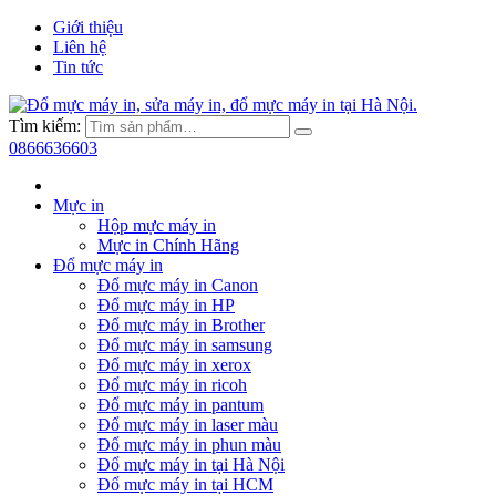
Giới thiệu
Liên hệ
Tin tức
Tìm kiếm:
0866636603
Mực in
Hộp mực máy in
Mực in Chính Hãng
Đổ mực máy in
Đổ mực máy in Canon
Đổ mực máy in HP
Đổ mực máy in Brother
Đổ mực máy in samsung
Đổ mực máy in xerox
Đổ mực máy in ricoh
Đổ mực máy in pantum
Đổ mực máy in laser màu
Đổ mực máy in phun màu
Đổ mực máy in tại Hà Nội
Đổ mực máy in tại HCM