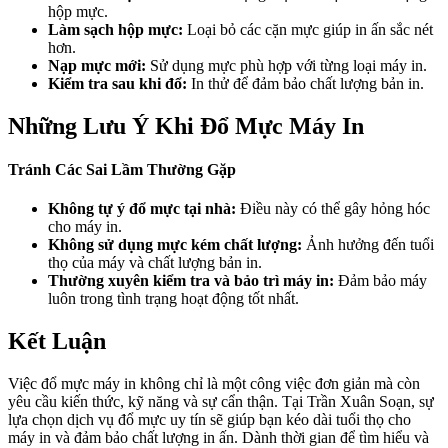
hộp mực.
Làm sạch hộp mực:
Loại bỏ các cặn mực giúp in ấn sắc nét
hơn.
Nạp mực mới:
Sử dụng mực phù hợp với từng loại máy in.
Kiểm tra sau khi đổ:
In thử để đảm bảo chất lượng bản in.
Những Lưu Ý Khi Đổ Mực Máy In
Tránh Các Sai Lầm Thường Gặp
Không tự ý đổ mực tại nhà:
Điều này có thể gây hỏng hóc
cho máy in.
Không sử dụng mực kém chất lượng:
Ảnh hưởng đến tuổi
thọ của máy và chất lượng bản in.
Thường xuyên kiểm tra và bảo trì máy in:
Đảm bảo máy
luôn trong tình trạng hoạt động tốt nhất.
Kết Luận
Việc đổ mực máy in không chỉ là một công việc đơn giản mà còn
yêu cầu kiến thức, kỹ năng và sự cẩn thận. Tại Trần Xuân Soạn, sự
lựa chọn dịch vụ đổ mực uy tín sẽ giúp bạn kéo dài tuổi thọ cho
máy in và đảm bảo chất lượng in ấn. Dành thời gian để tìm hiểu và