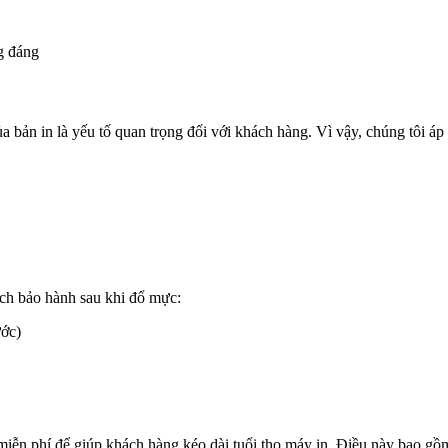
g đáng
a bản in là yếu tố quan trọng đối với khách hàng. Vì vậy, chúng tôi áp
ách bảo hành sau khi đổ mực:
ước)
miễn phí để giúp khách hàng kéo dài tuổi thọ máy in. Điều này bao gồ