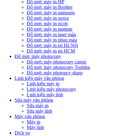
Đổ mực máy in HP
Đổ mực máy in Brother
Đổ mực máy in samsung
Đổ mực máy in xerox
Đổ mực máy in ricoh
Đổ mực máy in pantum
Đổ mực máy in laser màu
Đổ mực máy in phun màu
Đổ mực máy in tại Hà Nội
Đổ mực máy in tại HCM
Đổ mực máy photocopy
Đổ mực máy photocopy canon
Đổ mực máy photocopy Toshiba
Đổ mực máy photopcy sharp
Linh kiện máy văn phòng
Linh kiện máy in
Linh kiện máy photocopy
Linh kiện máy tính
Sửa máy văn phòng
Sửa máy in
Sửa máy tính
Máy văn phòng
Máy in
Máy tính
Dịch vụ