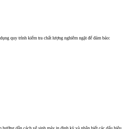
 dụng quy trình kiểm tra chất lượng nghiêm ngặt để đảm bảo:
m hướng dẫn cách vệ sinh máy in định kỳ và nhận biết các dấu hiệu