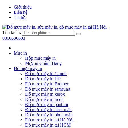
Giới thiệu
Liên hệ
Tin tức
Tìm kiếm:
0866636603
Mực in
Hộp mực máy in
Mực in Chính Hãng
Đổ mực máy in
Đổ mực máy in Canon
Đổ mực máy in HP
Đổ mực máy in Brother
Đổ mực máy in samsung
Đổ mực máy in xerox
Đổ mực máy in ricoh
Đổ mực máy in pantum
Đổ mực máy in laser màu
Đổ mực máy in phun màu
Đổ mực máy in tại Hà Nội
Đổ mực máy in tại HCM