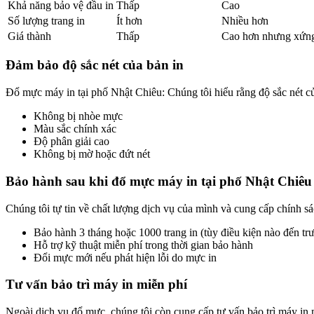
Khả năng bảo vệ đầu in
Thấp
Cao
Số lượng trang in
Ít hơn
Nhiều hơn
Giá thành
Thấp
Cao hơn nhưng xứn
Đảm bảo độ sắc nét của bản in
Đổ mực máy in tại phố Nhật Chiêu: Chúng tôi hiểu rằng độ sắc nét củ
Không bị nhòe mực
Màu sắc chính xác
Độ phân giải cao
Không bị mờ hoặc đứt nét
Bảo hành sau khi đổ mực máy in tại phố Nhật Chiêu
Chúng tôi tự tin về chất lượng dịch vụ của mình và cung cấp chính s
Bảo hành 3 tháng hoặc 1000 trang in (tùy điều kiện nào đến tr
Hỗ trợ kỹ thuật miễn phí trong thời gian bảo hành
Đổi mực mới nếu phát hiện lỗi do mực in
Tư vấn bảo trì máy in miễn phí
Ngoài dịch vụ đổ mực, chúng tôi còn cung cấp tư vấn bảo trì máy in 