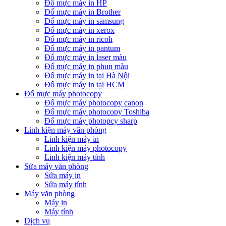
Đổ mực máy in HP
Đổ mực máy in Brother
Đổ mực máy in samsung
Đổ mực máy in xerox
Đổ mực máy in ricoh
Đổ mực máy in pantum
Đổ mực máy in laser màu
Đổ mực máy in phun màu
Đổ mực máy in tại Hà Nội
Đổ mực máy in tại HCM
Đổ mực máy photocopy
Đổ mực máy photocopy canon
Đổ mực máy photocopy Toshiba
Đổ mực máy photopcy sharp
Linh kiện máy văn phòng
Linh kiện máy in
Linh kiện máy photocopy
Linh kiện máy tính
Sửa máy văn phòng
Sửa máy in
Sửa máy tính
Máy văn phòng
Máy in
Máy tính
Dịch vụ