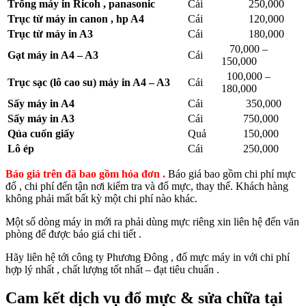
Trống máy in Ricoh , panasonic
Cái
250,000
Trục từ máy in canon , hp A4
Cái
120,000
Trục từ máy in A3
Cái
180,000
70,000 –
Gạt máy in A4 – A3
Cái
150,000
100,000 –
Trục sạc (lô cao su) máy in A4 – A3
Cái
180,000
Sấy máy in A4
Cái
350,000
Sấy máy in A3
Cái
750,000
Qủa cuốn giấy
Quả
150,000
Lô ép
Cái
250,000
Báo giá trên đã bao gồm hóa đơn .
Báo giá bao gồm chi phí mực
đổ , chi phí đến tận nơi kiểm tra và đổ mực, thay thế. Khách hàng
không phải mất bất kỳ một chi phí nào khác.
Một số dòng máy in mới ra phải dùng mực riêng xin liên hệ đến văn
phòng để được báo giá chi tiết .
Hãy liên hệ tới công ty Phương Đông , đổ mực máy in với chi phí
hợp lý nhất , chất lượng tốt nhất – đạt tiêu chuẩn .
Cam kết dịch vụ đổ mực & sửa chữa tại