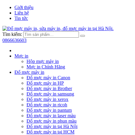
Giới thiệu
Liên hệ
Tin tức
Tìm kiếm:
0866636603
Mực in
Hộp mực máy in
Mực in Chính Hãng
Đổ mực máy in
Đổ mực máy in Canon
Đổ mực máy in HP
Đổ mực máy in Brother
Đổ mực máy in samsung
Đổ mực máy in xerox
Đổ mực máy in ricoh
Đổ mực máy in pantum
Đổ mực máy in laser màu
Đổ mực máy in phun màu
Đổ mực máy in tại Hà Nội
Đổ mực máy in tại HCM