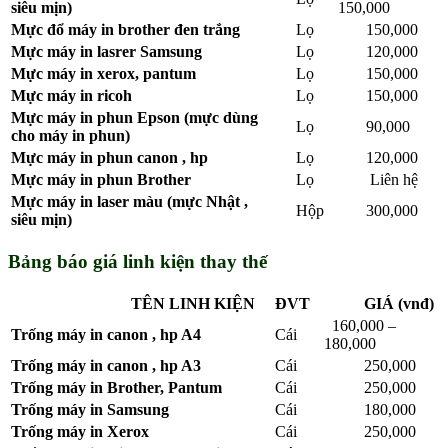
siêu mịn)
150,000
Mực đổ máy in brother đen trắng
Lọ
150,000
Mực máy in lasrer Samsung
Lọ
120,000
Mực máy in xerox, pantum
Lọ
150,000
Mực máy in ricoh
Lọ
150,000
Mực máy in phun Epson (mực dùng
Lọ
90,000
cho máy in phun)
Mực máy in phun canon , hp
Lọ
120,000
Mực máy in phun Brother
Lọ
Liên hệ
Mực máy in laser màu (mực Nhật ,
Hộp
300,000
siêu mịn)
Bảng báo giá linh kiện thay thế
TÊN LINH KIỆN
ĐVT
GIÁ (vnđ)
160,000 –
Trống máy in canon , hp A4
Cái
180,000
Trống máy in canon , hp A3
Cái
250,000
Trống máy in Brother, Pantum
Cái
250,000
Trống máy in Samsung
Cái
180,000
Trống máy in Xerox
Cái
250,000