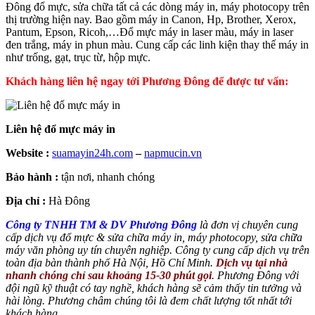
Đông đổ mực, sửa chữa tất cả các dòng máy in, máy photocopy trên
thị trường hiện nay. Bao gồm máy in Canon, Hp, Brother, Xerox,
Pantum, Epson, Ricoh,…Đổ mực máy in laser màu, máy in laser
đen trắng, máy in phun màu. Cung cấp các linh kiện thay thế máy in
như trống, gạt, trục từ, hộp mực.
Khách hàng liên hệ ngay tới Phương Đông để được tư vấn:
Liên hệ đổ mực máy in
Website :
suamayin24h.com
–
napmucin.vn
Bảo hành :
tận nơi, nhanh chóng
Địa chỉ :
Hà Đông
Công ty TNHH TM & DV Phương Đông
là đơn vị chuyên cung
cấp dịch vụ đổ mực & sửa chữa máy in, máy photocopy, sửa chữa
máy văn phòng uy tín chuyên nghiệp. Công ty cung cấp dịch vụ trên
toàn địa bàn thành phố Hà Nội, Hồ Chí Minh.
Dịch vụ tại nhà
nhanh chóng chỉ sau khoảng 15-30 phút gọi
.
Phương Đông với
đội ngũ kỹ thuật có tay nghề, khách hàng sẽ cảm thấy tin tưởng và
hài lòng. Phương châm chúng tôi là đem chất lượng tốt nhất tới
khách hàng.