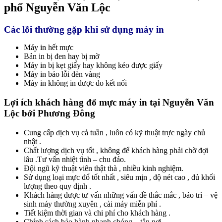
phố Nguyễn Văn Lộc
Các lỗi thường gặp khi sử dụng máy in
Máy in hết mực
Bản in bị đen hay bị mờ
Máy in bị kẹt giấy hay không kéo được giấy
Máy in báo lỗi đèn vàng
Máy in không in được do kết nối
Lợi ích khách hàng đổ mực máy in tại Nguyễn Văn
Lộc bới Phương Đông
Cung cấp dịch vụ cả tuần , luôn có kỹ thuật trực ngày chủ
nhật .
Chất lượng dịch vụ tốt , không để khách hàng phải chờ đợi
lâu .Tư vấn nhiệt tình – chu đáo.
Đội ngũ kỹ thuật viên thật thà , nhiều kinh nghiệm.
Sử dụng loại mực đổ tốt nhất , siêu mịn , độ nét cao , đủ khối
lượng theo quy định .
Khách hàng được tư vấn những vấn đề thắc mắc , bảo trì – vệ
sinh máy thường xuyên , cài máy miễn phí .
Tiết kiệm thời gian và chi phí cho khách hàng .
Chính sách bảo hành nhanh chóng – tận nơi .