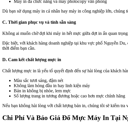
Máy in đa chức năng và máy photocopy văn phòng
Dù bạn sử dụng máy in cá nhân hay máy in công nghiệp lớn, chúng tô
C. Thời gian phục vụ và tính sẵn sàng
Không ai muốn chờ đợi khi máy in hết mực giữa đợt in ấn quan trọng. 
Đặc biệt, với khách hàng doanh nghiệp tại khu vực phố Nguyễn Du, ch
thời điểm bạn cần.
D. Cam kết chất lượng mực in
Chất lượng mực in là yếu tố quyết định đến sự hài lòng của khách h
Màu sắc tươi sáng, đậm nét
Không làm hỏng đầu in hay linh kiện máy
Bản in không bị nhòe, lem mực
Số lượng trang in tương đương hoặc cao hơn mực chính hãng
Nếu bạn không hài lòng với chất lượng bản in, chúng tôi sẽ kiểm tra 
Chi Phí Và Báo Giá Đổ Mực Máy In Tại 