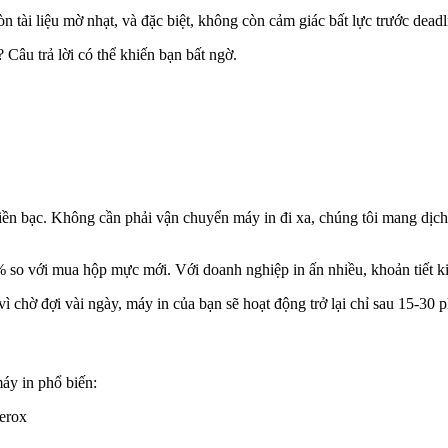
tài liệu mờ nhạt, và đặc biệt, không còn cảm giác bất lực trước deadl
Câu trả lời có thể khiến bạn bất ngờ.
iền bạc. Không cần phải vận chuyển máy in đi xa, chúng tôi mang dịch 
% so với mua hộp mực mới. Với doanh nghiệp in ấn nhiều, khoản tiết k
 chờ đợi vài ngày, máy in của bạn sẽ hoạt động trở lại chỉ sau 15-30 p
áy in phổ biến:
erox