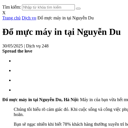
Tìm kiếm:
X
Trang chủ
Dịch vụ
Đổ mực máy in tại Nguyễn Du
Đổ mực máy in tại Nguyễn Du
30/05/2025 |
Dịch vụ
248
Spread the love
Đổ mực máy in tại Nguyễn Du, Hà Nội:
Máy in của bạn vừa hết mực
Chúng tôi hiểu rõ cảm giác đó. Khi cuộc sống và công việc phụ
hoãn.
Bạn sẽ ngạc nhiên khi biết 78% khách hàng thường xuyên trì h