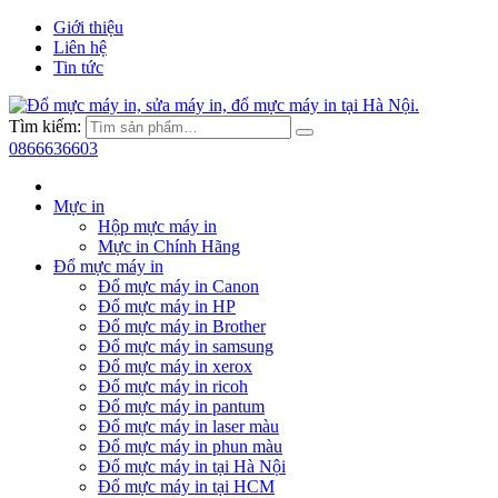
Giới thiệu
Liên hệ
Tin tức
Tìm kiếm:
0866636603
Mực in
Hộp mực máy in
Mực in Chính Hãng
Đổ mực máy in
Đổ mực máy in Canon
Đổ mực máy in HP
Đổ mực máy in Brother
Đổ mực máy in samsung
Đổ mực máy in xerox
Đổ mực máy in ricoh
Đổ mực máy in pantum
Đổ mực máy in laser màu
Đổ mực máy in phun màu
Đổ mực máy in tại Hà Nội
Đổ mực máy in tại HCM