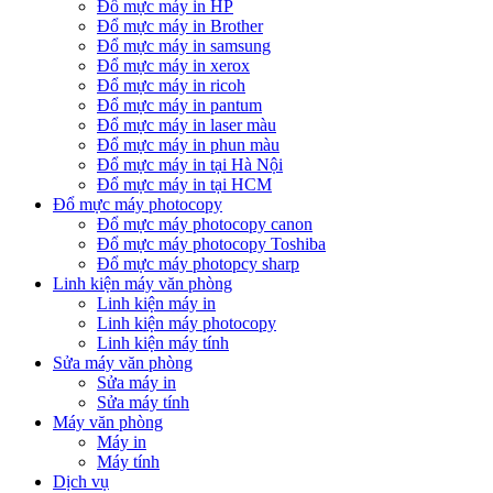
Đổ mực máy in HP
Đổ mực máy in Brother
Đổ mực máy in samsung
Đổ mực máy in xerox
Đổ mực máy in ricoh
Đổ mực máy in pantum
Đổ mực máy in laser màu
Đổ mực máy in phun màu
Đổ mực máy in tại Hà Nội
Đổ mực máy in tại HCM
Đổ mực máy photocopy
Đổ mực máy photocopy canon
Đổ mực máy photocopy Toshiba
Đổ mực máy photopcy sharp
Linh kiện máy văn phòng
Linh kiện máy in
Linh kiện máy photocopy
Linh kiện máy tính
Sửa máy văn phòng
Sửa máy in
Sửa máy tính
Máy văn phòng
Máy in
Máy tính
Dịch vụ