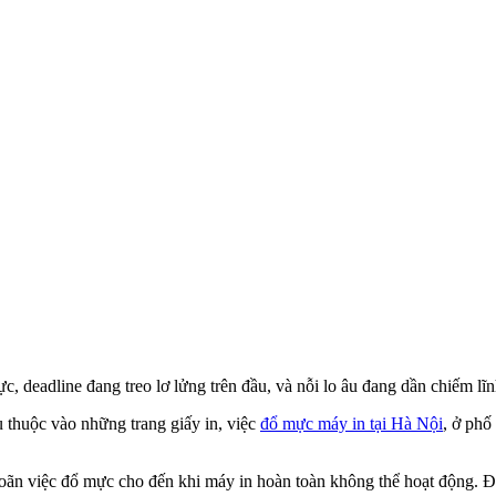
, deadline đang treo lơ lửng trên đầu, và nỗi lo âu đang dần chiếm lĩn
 thuộc vào những trang giấy in, việc
đổ mực máy in tại Hà Nội
, ở phố
oãn việc đổ mực cho đến khi máy in hoàn toàn không thể hoạt động. Đ