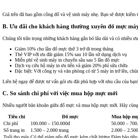
Giá trên đã bao gồm công đổ và vệ sinh máy nhẹ. Bạn sẽ được kiểm t
B. Ưu đãi cho khách hàng thường xuyên đổ mực máy
Chúng tôi trân trọng những khách hàng gắn bó lâu dài và có nhiều ưu
Giảm 10% cho lần đổ mực thứ 3 trở đi trong tháng
Thẻ VIP với ưu đãi giảm 15% sau 10 lần sử dụng dịch vụ
Miễn phí vệ sinh máy in chuyên sâu sau 5 lần đổ mực
Dịch vụ cứu hộ máy in ưu tiên và giảm 20% phí sửa chữa
Đặc biệt: Với công ty và văn phòng có từ 5 máy in trở lên, ch
Liên hệ ngay để được tư vấn gói ưu đãi phù hợp với nhu cầu của bạn
C. So sánh chi phí với việc mua hộp mực mới
Nhiều người băn khoăn giữa đổ mực và mua hộp mực mới. Hãy cùng
Tiêu chí
Đổ mực
Mua hộp mự
Chi phí
100.000 – 150.000đ
50.000 – 700
Số trang in
1.500 – 2.000 trang
2.000 – 2.500
Tuổi thọ máy
Có thể giảm nếu đổ mực kém chất lượng
Đảm bảo tiêu