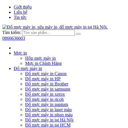
Giới thiệu
Liên hệ
Tin tức
Tìm kiếm:
0866636603
Mực in
Hộp mực máy in
Mực in Chính Hãng
Đổ mực máy in
Đổ mực máy in Canon
Đổ mực máy in HP
Đổ mực máy in Brother
Đổ mực máy in samsung
Đổ mực máy in xerox
Đổ mực máy in ricoh
Đổ mực máy in pantum
Đổ mực máy in laser màu
Đổ mực máy in phun màu
Đổ mực máy in tại Hà Nội
Đổ mực máy in tại HCM