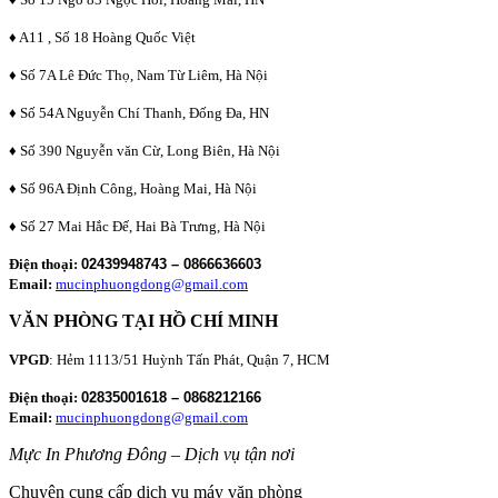
♦ A11 , Số 18 Hoàng Quốc Việt
♦ Số 7A Lê Đức Thọ, Nam Từ Liêm, Hà Nội
♦ Số 54A Nguyễn Chí Thanh, Đống Đa, HN
♦ Số 390 Nguyễn văn Cừ, Long Biên, Hà Nội
♦ Số 96A Định Công, Hoàng Mai, Hà Nội
♦ Số 27 Mai Hắc Đế, Hai Bà Trưng, Hà Nội
Điện thoại:
02439948743 – 0866636603
Email:
mucinphuongdong@gmail.com
VĂN PHÒNG TẠI HỒ CHÍ MINH
VPGD
: Hẻm 1113/51 Huỳnh Tấn Phát, Quận 7, HCM
Điện thoại:
02835001618 – 0868212166
Email:
mucinphuongdong@gmail.com
Mực In Phương Đông – Dịch vụ tận nơi
Chuyên cung cấp dịch vụ máy văn phòng