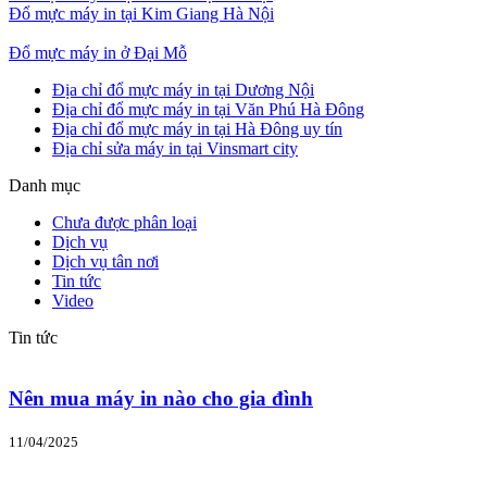
Đổ mực máy in tại Kim Giang Hà Nội
Đổ mực máy in ở Đại Mỗ
Địa chỉ đổ mực máy in tại Dương Nội
Địa chỉ đổ mực máy in tại Văn Phú Hà Đông
Địa chỉ đổ mực máy in tại Hà Đông uy tín
Địa chỉ sửa máy in tại Vinsmart city
Danh mục
Chưa được phân loại
Dịch vụ
Dịch vụ tân nơi
Tin tức
Video
Tin tức
Nên mua máy in nào cho gia đình
11/04/2025