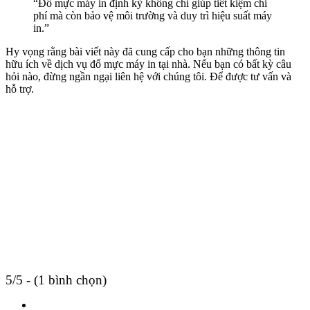
“Đổ mực máy in định kỳ không chỉ giúp tiết kiệm chi
phí mà còn bảo vệ môi trường và duy trì hiệu suất máy
in.”
Hy vọng rằng bài viết này đã cung cấp cho bạn những thông tin
hữu ích về dịch vụ đổ mực máy in tại nhà. Nếu bạn có bất kỳ câu
hỏi nào, đừng ngần ngại liên hệ với chúng tôi. Để được tư vấn và
hỗ trợ.
5/5 - (1 bình chọn)