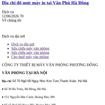
Địa chỉ đổ mực máy in tại Văn Phú Hà Đông
Dịch vụ
12/06/2026
70
Về chúng tôi
Dịch vụ tận nơi
Dịch vụ tận nơi
Sửa chữa máy văn phòng
Sửa chữa máy văn phòng
Cho thuê máy văn phòng
CÔNG TY THIẾT BỊ MÁY VĂN PHÒNG PHƯƠNG ĐÔNG
VĂN PHÒNG TẠI HÀ NỘI
Địa chỉ
:
Số 70 Ngõ 68 Ngụy Như Kon Tum,Thanh Xuân, Hà Nội
♦ Số 30 Bà Triệu, Hà Đông, Hà Nội
♦ 151 Nguyễn Đức Cảnh, Hoàng Mai, HN
♦ Số 15 Ngõ 83 Ngọc Hồi, Hoàng Mai, HN