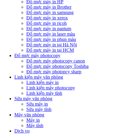
Đổ mực máy in HP
Đổ mực máy in Brother
Đổ mực máy in samsung
Đổ mực máy in xerox
Đổ mực máy in ricoh
Đổ mực máy in pantum
Đổ mực máy in laser màu
Đổ mực máy in phun màu
Đổ mực máy in tại Hà Nội
Đổ mực máy in tại HCM
Đổ mực máy photocopy
Đổ mực máy photocopy canon
Đổ mực máy photocopy Toshiba
Đổ mực máy photopcy sharp
Linh kiện máy văn phòng
Linh kiện máy in
Linh kiện máy photocopy
Linh kiện máy tính
Sửa máy văn phòng
Sửa máy in
Sửa máy tính
Máy văn phòng
Máy in
Máy tính
Dịch vụ