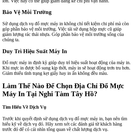
lớn. Việc này có thể giúp giảm đáng kể chi phí vận hành.
Bảo Vệ Môi Trường
Sử dụng dịch vụ đổ mực máy in không chỉ tiết kiệm chi phí mà còn
góp phần bảo vệ môi trường. Việc tái sử dụng hộp mực cũ giúp
giảm lượng rác thải nhựa. Góp phần bảo vệ môi trường sống của
chúng ta.
Duy Trì Hiệu Suất Máy In
Đổ mực máy in định kỳ giúp duy trì hiệu suất hoạt động của máy in.
Khi mực in được bổ sung kịp thời, máy in sẽ hoạt động trơn tru hơn.
Giảm thiểu tình trạng kẹt giấy hay in ấn không đều màu.
Làm Thế Nào Để Chọn Địa Chỉ Đổ Mực
Máy In Tại Nghi Tàm Tây Hồ?
Tìm Hiểu Về Dịch Vụ
Trước khi quyết định sử dụng dịch vụ đổ mực máy in, bạn nên tìm
hiểu kỹ về dịch vụ đó. Hãy xem xét các đánh giá từ khách hàng
trước đó để có cái nhìn tổng quan về chất lượng dịch vụ.