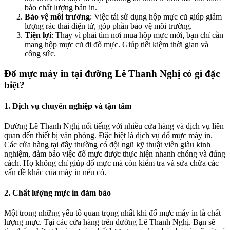
bảo chất lượng bản in.
Bảo vệ môi trường
: Việc tái sử dụng hộp mực cũ giúp giảm
lượng rác thải điện tử, góp phần bảo vệ môi trường.
Tiện lợi
: Thay vì phải tìm nơi mua hộp mực mới, bạn chỉ cần
mang hộp mực cũ đi đổ mực. Giúp tiết kiệm thời gian và
công sức.
Đổ mực máy in tại đường Lê Thanh Nghị có gì đặc
biệt?
1. Dịch vụ chuyên nghiệp và tận tâm
Đường Lê Thanh Nghị nổi tiếng với nhiều cửa hàng và dịch vụ liên
quan đến thiết bị văn phòng. Đặc biệt là dịch vụ đổ mực máy in.
Các cửa hàng tại đây thường có đội ngũ kỹ thuật viên giàu kinh
nghiệm, đảm bảo việc đổ mực được thực hiện nhanh chóng và đúng
cách. Họ không chỉ giúp đổ mực mà còn kiểm tra và sửa chữa các
vấn đề khác của máy in nếu có.
2. Chất lượng mực in đảm bảo
Một trong những yếu tố quan trọng nhất khi đổ mực máy in là chất
lượng mực. Tại các cửa hàng trên đường Lê Thanh Nghị. Bạn sẽ