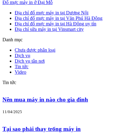
Đổ mực máy in ở Đại Mỗ
Địa chỉ đổ mực máy in tại Dương Nội
Địa chỉ đổ mực máy in tại Văn Phú Hà Đông
Địa chỉ đổ mực máy in tại Hà Đông uy tín
Địa chỉ sửa máy in tại Vinsmart city
Danh mục
Chưa được phân loại
Dịch vụ
Dịch vụ tân nơi
Tin tức
Video
Tin tức
Nên mua máy in nào cho gia đình
11/04/2025
Tại sao phải thay trống máy in