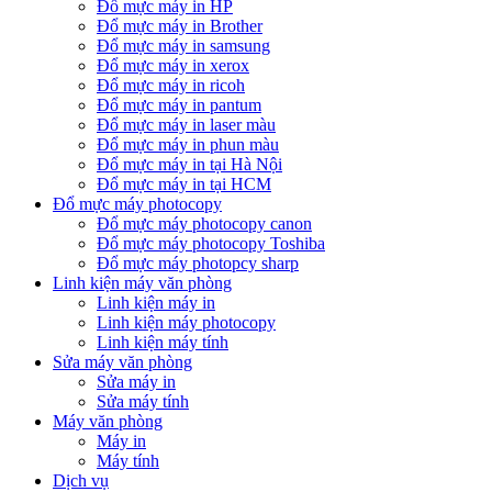
Đổ mực máy in HP
Đổ mực máy in Brother
Đổ mực máy in samsung
Đổ mực máy in xerox
Đổ mực máy in ricoh
Đổ mực máy in pantum
Đổ mực máy in laser màu
Đổ mực máy in phun màu
Đổ mực máy in tại Hà Nội
Đổ mực máy in tại HCM
Đổ mực máy photocopy
Đổ mực máy photocopy canon
Đổ mực máy photocopy Toshiba
Đổ mực máy photopcy sharp
Linh kiện máy văn phòng
Linh kiện máy in
Linh kiện máy photocopy
Linh kiện máy tính
Sửa máy văn phòng
Sửa máy in
Sửa máy tính
Máy văn phòng
Máy in
Máy tính
Dịch vụ