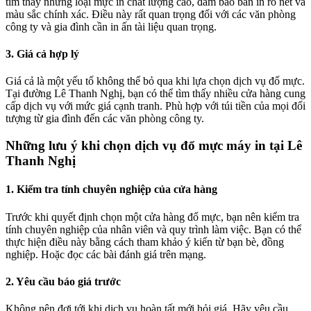
tìm thấy những loại mực in chất lượng cao, đảm bảo bản in rõ nét và
màu sắc chính xác. Điều này rất quan trọng đối với các văn phòng
công ty và gia đình cần in ấn tài liệu quan trọng.
3. Giá cả hợp lý
Giá cả là một yếu tố không thể bỏ qua khi lựa chọn dịch vụ đổ mực.
Tại đường Lê Thanh Nghị, bạn có thể tìm thấy nhiều cửa hàng cung
cấp dịch vụ với mức giá cạnh tranh. Phù hợp với túi tiền của mọi đối
tượng từ gia đình đến các văn phòng công ty.
Những lưu ý khi chọn dịch vụ đổ mực máy in tại Lê
Thanh Nghị
1. Kiểm tra tính chuyên nghiệp của cửa hàng
Trước khi quyết định chọn một cửa hàng đổ mực, bạn nên kiểm tra
tính chuyên nghiệp của nhân viên và quy trình làm việc. Bạn có thể
thực hiện điều này bằng cách tham khảo ý kiến từ bạn bè, đồng
nghiệp. Hoặc đọc các bài đánh giá trên mạng.
2. Yêu cầu báo giá trước
Không nên đợi tới khi dịch vụ hoàn tất mới hỏi giá. Hãy yêu cầu