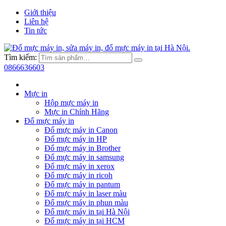
Giới thiệu
Liên hệ
Tin tức
Tìm kiếm:
0866636603
Mực in
Hộp mực máy in
Mực in Chính Hãng
Đổ mực máy in
Đổ mực máy in Canon
Đổ mực máy in HP
Đổ mực máy in Brother
Đổ mực máy in samsung
Đổ mực máy in xerox
Đổ mực máy in ricoh
Đổ mực máy in pantum
Đổ mực máy in laser màu
Đổ mực máy in phun màu
Đổ mực máy in tại Hà Nội
Đổ mực máy in tại HCM