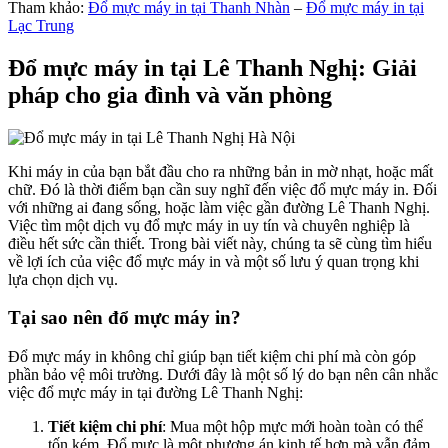
Tham khảo:
Đổ mực máy in tại Thanh Nhàn
–
Đổ mực máy in tại
Lạc Trung
Đổ mực máy in tại Lê Thanh Nghị: Giải
pháp cho gia đình và văn phòng
Khi máy in của bạn bắt đầu cho ra những bản in mờ nhạt, hoặc mất
chữ. Đó là thời điểm bạn cần suy nghĩ đến việc đổ mực máy in. Đối
với những ai đang sống, hoặc làm việc gần đường Lê Thanh Nghị.
Việc tìm một dịch vụ đổ mực máy in uy tín và chuyên nghiệp là
điều hết sức cần thiết. Trong bài viết này, chúng ta sẽ cùng tìm hiểu
về lợi ích của việc đổ mực máy in và một số lưu ý quan trọng khi
lựa chọn dịch vụ.
Tại sao nên đổ mực máy in?
Đổ mực máy in không chỉ giúp bạn tiết kiệm chi phí mà còn góp
phần bảo vệ môi trường. Dưới đây là một số lý do bạn nên cân nhắc
việc đổ mực máy in tại đường Lê Thanh Nghị:
Tiết kiệm chi phí
: Mua một hộp mực mới hoàn toàn có thể
tốn kém. Đổ mực là một phương án kinh tế hơn mà vẫn đảm