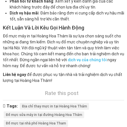
Phản hồi từ khách hàng
: Xem xét ý kiến đánh giá của các
khách hàng trước đây để chọn lựa địa chỉ uy tín.
Dịch vụ hậu mãi
: Đảm bảo rằng đơn vị cung cấp dịch vụ hậu mãi
tốt, sẵn sàng hỗ trợ khi cần thiết.
Kết Luận Và Lời Kêu Gọi Hành Động
Đổ mực máy in tại Hoàng Hoa Thám là sự lựa chọn sáng suốt cho
những ai đang tìm kiếm. Địch vụ đổ mực chuyên nghiệp và uy tín
tại Hà Nội. Với đội ngũ kỹ thuật viên tận tâm và quy trình làm việc
khoa học. Chúng tôi cam kết mang đến cho bạn trải nghiệm dịch vụ
tốt nhất. Đừng ngần ngại liên hệ với
dịch vụ của chúng tôi
ngay
hôm nay. Để được tư vấn và hỗ trợ nhanh chóng!
Liên hệ ngay
để được phục vụ tận nhà và trải nghiệm dịch vụ chất
lượng tại Hoàng Hoa Thám!
Rate this post
Tags:
Địa chỉ thay mực in tại Hoàng Hoa Thám
Đổ mực sửa máy in tại đường Hoàng Hoa Thám
Đổ mực tại nhà phố Hoàng Hoa Tham