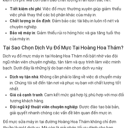
kiệm chi phí. Mà còn đảm bảo chất lượng in ấn luôn sắc nét.
Tiết kiệm chi phí
: Việc đổ mực thường xuyên giúp giảm thiểu
việc phải thay thế các bộ phận khác của máy in.
Chất lượng in ổn định
: Đảm bảo các tài liệu in luôn rõ nét và
chuyên nghiệp.
Bảo vệ máy in
: Giảm thiểu rủi ro hỏng hóc và gia tăng tuổi thọ
của máy in.
Tại Sao Chọn Dịch Vụ Đổ Mực Tại Hoàng Hoa Thám?
Dịch vụ đổ mực máy in tại Hoàng Hoa Thám nổi bật nhờ vào đội
ngũ nhân viên chuyên nghiệp, tận tâm và quy trình làm việc minh
bạch. Dưới đây là những lý do bạn nên chọn dịch vụ này:
Dịch vụ tận nhà
: Không cần phải lo lắng về việc di chuyển máy
in. Chúng tôi sẽ đến tận nơi và phục vụ bạn với chất lượng tốt
nhất.
Giá cả cạnh tranh
: Cam kết mức giá hợp lý, phù hợp với mọi đối
tượng khách hàng.
Đội ngũ kỹ thuật viên chuyên nghiệp
: Được đào tạo bài bản,
giải quyết nhanh chóng các vấn đề liên quan đến mực in.
Đổ mực sửa máy in tại đường Hoàng Hoa Thám không chỉ đơn
thuần là một dịch vụ. Mà còn là giải pháp tối ưu dành cho bạn.