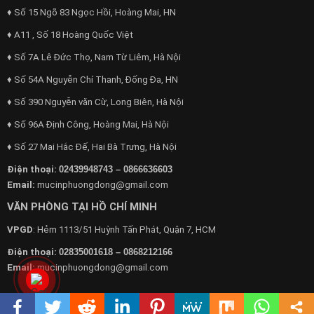
♦ Số 15 Ngõ 83 Ngọc Hồi, Hoàng Mai, HN
♦ A11 , Số 18 Hoàng Quốc Việt
♦ Số 7A Lê Đức Thọ, Nam Từ Liêm, Hà Nội
♦ Số 54A Nguyễn Chí Thanh, Đống Đa, HN
♦ Số 390 Nguyễn văn Cừ, Long Biên, Hà Nội
♦ Số 96A Định Công, Hoàng Mai, Hà Nội
♦ Số 27 Mai Hắc Đế, Hai Bà Trưng, Hà Nội
Điện thoại:
02439948743 – 0866636603
Email:
mucinphuongdong@gmail.com
VĂN PHÒNG TẠI HỒ CHÍ MINH
VPGD
: Hẻm 1113/51 Huỳnh Tấn Phát, Quận 7, HCM
Điện thoại:
02835001618 – 0868212166
Email:
mucinphuongdong@gmail.com
Mực In Phương Đông – Dịch vụ tận nơi