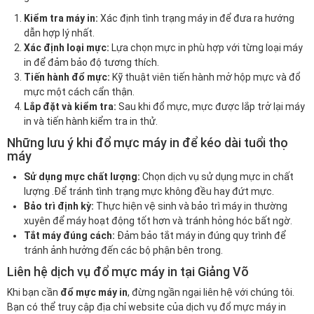
Kiểm tra máy in:
Xác định tình trạng máy in để đưa ra hướng
dẫn hợp lý nhất.
Xác định loại mực:
Lựa chọn mực in phù hợp với từng loại máy
in để đảm bảo độ tương thích.
Tiến hành đổ mực:
Kỹ thuật viên tiến hành mở hộp mực và đổ
mực một cách cẩn thận.
Lắp đặt và kiểm tra:
Sau khi đổ mực, mực được lắp trở lại máy
in và tiến hành kiểm tra in thử.
Những lưu ý khi đổ mực máy in để kéo dài tuổi thọ
máy
Sử dụng mực chất lượng:
Chọn dịch vụ sử dụng mực in chất
lượng .Để tránh tình trạng mực không đều hay đứt mực.
Bảo trì định kỳ:
Thực hiện vệ sinh và bảo trì máy in thường
xuyên để máy hoạt động tốt hơn và tránh hỏng hóc bất ngờ.
Tắt máy đúng cách:
Đảm bảo tắt máy in đúng quy trình để
tránh ảnh hưởng đến các bộ phận bên trong.
Liên hệ dịch vụ đổ mực máy in tại Giảng Võ
Khi bạn cần
đổ mực máy in
, đừng ngần ngại liên hệ với chúng tôi.
Bạn có thể truy cập địa chỉ website của dịch vụ đổ mực máy in