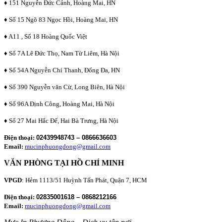
♦ 151 Nguyễn Đức Cảnh, Hoàng Mai, HN
♦ Số 15 Ngõ 83 Ngọc Hồi, Hoàng Mai, HN
♦ A11 , Số 18 Hoàng Quốc Việt
♦ Số 7A Lê Đức Thọ, Nam Từ Liêm, Hà Nội
♦ Số 54A Nguyễn Chí Thanh, Đống Đa, HN
♦ Số 390 Nguyễn văn Cừ, Long Biên, Hà Nội
♦ Số 96A Định Công, Hoàng Mai, Hà Nội
♦ Số 27 Mai Hắc Đế, Hai Bà Trưng, Hà Nội
Điện thoại:
02439948743 – 0866636603
Email:
mucinphuongdong@gmail.com
VĂN PHÒNG TẠI HỒ CHÍ MINH
VPGD
: Hẻm 1113/51 Huỳnh Tấn Phát, Quận 7, HCM
Điện thoại:
02835001618 – 0868212166
Email:
mucinphuongdong@gmail.com