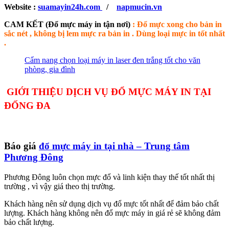
Website :
suamayin24h.com
/
napmucin.vn
CAM KẾT (Đổ mực máy in tận nơi)
: Đổ mực xong cho bản in
sắc nét , không bị lem mực ra bản in . Dùng loại mực in tốt nhất
.
Cẩm nang chọn loại máy in laser đen trắng tốt cho văn
phòng, gia đình
GIỚI THIỆU DỊCH VỤ ĐỔ MỰC MÁY IN TẠI
ĐỐNG ĐA
Báo giá
đổ mực máy in tại nhà – Trung tâm
Phương Đông
Phương Đông luôn chọn mực đổ và linh kiện thay thế tốt nhất thị
trường , vì vậy giá theo thị trường.
Khách hàng nên sử dụng dịch vụ đổ mực tốt nhất để đảm bảo chất
lượng. Khách hàng không nên đổ mực máy in giá rẻ sẽ không đảm
bảo chất lượng.