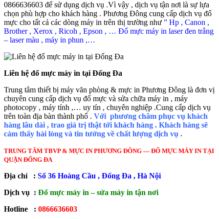
0866636603 để sử dụng dịch vụ .Vì vậy , dịch vụ tận nơi là sự lựa
chọn phù hợp cho khách hàng . Phương Đông cung cấp dịch vụ đổ
mực cho tất cả các dòng máy in trên thị trường như
” Hp , Canon ,
Brother , Xerox , Ricoh , Epson , … Đổ mực máy in laser đen trắng
– laser màu , máy in phun ,…
Liên hệ đổ mực máy in tại Đống Đa
Trung tâm thiết bị máy văn phòng & mực in Phương Đông là đơn vị
chuyên cung cấp dịch vụ đổ mực và sửa chữa máy in , máy
photocopy , máy tính ,… uy tín , chuyên nghiệp .Cung cấp dịch vụ
trên toàn địa bàn thành phố .
Với phương châm phục vụ khách
hàng lâu dài , trao giá trị thật tới khách hàng . Khách hàng sẽ
cảm thấy hài lòng và tin tưởng về chất lượng dịch vụ .
TRUNG TÂM TBVP & MỰC IN PHƯƠNG ĐÔNG — ĐỔ MỰC MÁY IN TẠI
QUẬN ĐỐNG ĐA
Địa chỉ :
Số 36 Hoàng Cầu , Đống Đa , Hà Nội
Dịch vụ :
Đổ mực máy in – sửa máy in tận nơi
Hotline :
0866636603