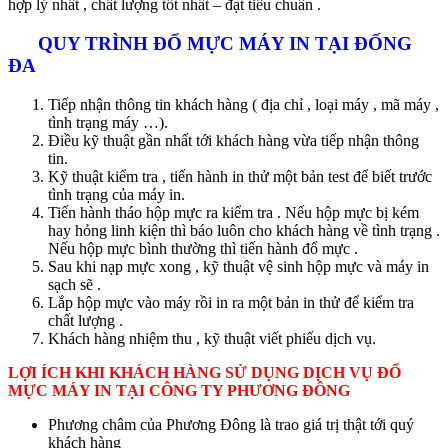
hợp lý nhất , chất lượng tốt nhất – đạt tiêu chuẩn .
QUY TRÌNH ĐỔ MỰC MÁY IN TẠI ĐỐNG
ĐA
Tiếp nhận thông tin khách hàng ( địa chỉ , loại máy , mã máy ,
tình trạng máy …).
Điều kỹ thuật gần nhất tới khách hàng vừa tiếp nhận thông
tin.
Kỹ thuật kiểm tra , tiến hành in thử một bản test để biết trước
tình trạng của máy in.
Tiến hành tháo hộp mực ra kiểm tra . Nếu hộp mực bị kém
hay hỏng linh kiện thì báo luôn cho khách hàng về tình trạng .
Nếu hộp mực bình thường thì tiến hành đổ mực .
Sau khi nạp mực xong , kỹ thuật vệ sinh hộp mực và máy in
sạch sẽ .
Lắp hộp mực vào máy rồi in ra một bản in thử để kiểm tra
chất lượng .
Khách hàng nhiệm thu , kỹ thuật viết phiếu dịch vụ.
LỢI ÍCH KHI KHÁCH HÀNG SỬ DỤNG DỊCH VỤ ĐỔ
MỰC MÁY IN TẠI CÔNG TY PHƯƠNG ĐÔNG
Phương châm của Phương Đông là trao giá trị thật tới quý
khách hàng