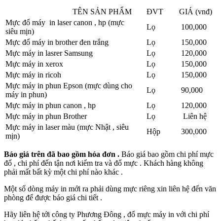
TÊN SẢN PHẨM
ĐVT
GIÁ (vnđ)
Mực đổ máy in laser canon , hp (mực
Lọ
100,000
siêu mịn)
Mực đổ máy in brother đen trắng
Lọ
150,000
Mực máy in lasrer Samsung
Lọ
120,000
Mực máy in xerox
Lọ
150,000
Mực máy in ricoh
Lọ
150,000
Mực máy in phun Epson (mực dùng cho
Lọ
90,000
máy in phun)
Mực máy in phun canon , hp
Lọ
120,000
Mực máy in phun Brother
Lọ
Liên hệ
Mực máy in laser màu (mực Nhật , siêu
Hộp
300,000
mịn)
Báo giá trên đã bao gồm hóa đơn .
Báo giá bao gồm chi phí mực
đổ , chi phí đến tận nơi kiểm tra và đổ mực . Khách hàng không
phải mất bất kỳ một chi phí nào khác .
Một số dòng máy in mới ra phải dùng mực riêng xin liên hệ đến văn
phòng để được báo giá chi tiết .
Hãy liên hệ tới công ty Phương Đông , đổ mực máy in với chi phí