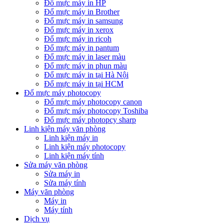
Đổ mực máy in HP
Đổ mực máy in Brother
Đổ mực máy in samsung
Đổ mực máy in xerox
Đổ mực máy in ricoh
Đổ mực máy in pantum
Đổ mực máy in laser màu
Đổ mực máy in phun màu
Đổ mực máy in tại Hà Nội
Đổ mực máy in tại HCM
Đổ mực máy photocopy
Đổ mực máy photocopy canon
Đổ mực máy photocopy Toshiba
Đổ mực máy photopcy sharp
Linh kiện máy văn phòng
Linh kiện máy in
Linh kiện máy photocopy
Linh kiện máy tính
Sửa máy văn phòng
Sửa máy in
Sửa máy tính
Máy văn phòng
Máy in
Máy tính
Dịch vụ