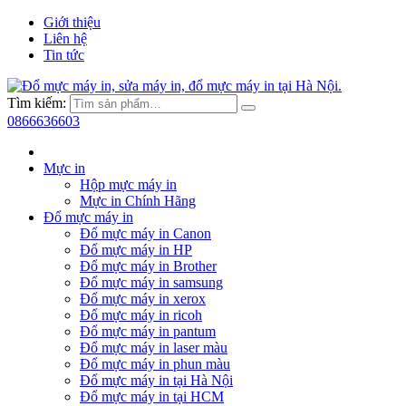
Giới thiệu
Liên hệ
Tin tức
Tìm kiếm:
0866636603
Mực in
Hộp mực máy in
Mực in Chính Hãng
Đổ mực máy in
Đổ mực máy in Canon
Đổ mực máy in HP
Đổ mực máy in Brother
Đổ mực máy in samsung
Đổ mực máy in xerox
Đổ mực máy in ricoh
Đổ mực máy in pantum
Đổ mực máy in laser màu
Đổ mực máy in phun màu
Đổ mực máy in tại Hà Nội
Đổ mực máy in tại HCM