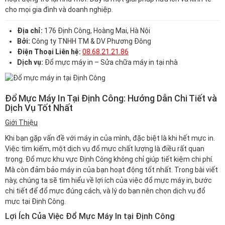
cho mọi gia đình và doanh nghiệp.
Địa chỉ:
176 Định Công, Hoàng Mai, Hà Nội
Bởi:
Công ty TNHH TM & DV Phương Đông
Điện Thoại Liên hệ:
08.68.21.21.86
Dịch vụ:
Đổ mực máy in – Sửa chữa máy in tại nhà
Đổ Mực Máy In Tại Định Công: Hướng Dẫn Chi Tiết và
Dịch Vụ Tốt Nhất
Giới Thiệu
Khi bạn gặp vấn đề với máy in của mình, đặc biệt là khi hết mực in.
Việc tìm kiếm, một dịch vụ đổ mực chất lượng là điều rất quan
trọng. Đổ mực khu vực Định Công không chỉ giúp tiết kiệm chi phí.
Mà còn đảm bảo máy in của bạn hoạt động tốt nhất. Trong bài viết
này, chúng ta sẽ tìm hiểu về lợi ích của việc đổ mực máy in, bước
chi tiết để đổ mực đúng cách, và lý do bạn nên chọn dịch vụ đổ
mực tại Định Công.
Lợi Ích Của Việc Đổ Mực Máy In tại Định Công