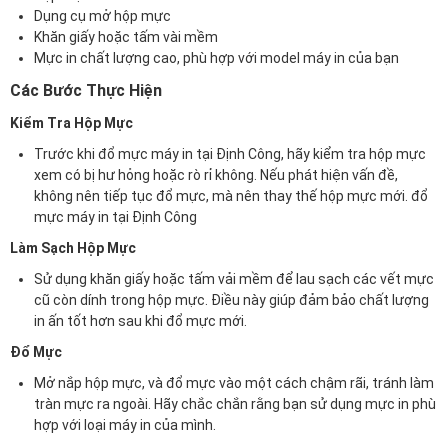
Dụng cụ mở hộp mực
Khăn giấy hoặc tấm vài mềm
Mực in chất lượng cao, phù hợp với model máy in của bạn
Các Bước Thực Hiện
Kiểm Tra Hộp Mực
Trước khi đổ mực máy in tại Định Công, hãy kiểm tra hộp mực
xem có bị hư hỏng hoặc rò rỉ không. Nếu phát hiện vấn đề,
không nên tiếp tục đổ mực, mà nên thay thế hộp mực mới. đổ
mực máy in tại Định Công
Làm Sạch Hộp Mực
Sử dụng khăn giấy hoặc tấm vải mềm để lau sạch các vết mực
cũ còn dính trong hộp mực. Điều này giúp đảm bảo chất lượng
in ấn tốt hơn sau khi đổ mực mới.
Đổ Mực
Mở nắp hộp mực, và đổ mực vào một cách chậm rãi, tránh làm
tràn mực ra ngoài. Hãy chắc chắn rằng bạn sử dụng mực in phù
hợp với loại máy in của mình.