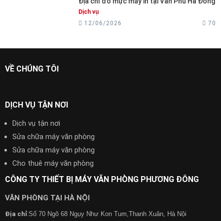
Địa chỉ đổ mực máy in tại Văn Phú Hà Đông
Dịch vụ
12/06/2026
70
VỀ CHÚNG TÔI
DỊCH VỤ TẬN NƠI
Dịch vụ tận nơi
Sửa chữa máy văn phòng
Sửa chữa máy văn phòng
Cho thuê máy văn phòng
CÔNG TY THIẾT BỊ MÁY VĂN PHÒNG PHƯƠNG ĐÔNG
VĂN PHÒNG TẠI HÀ NỘI
Địa chỉ
:
Số 70 Ngõ 68 Ngụy Như Kon Tum,Thanh Xuân, Hà Nội