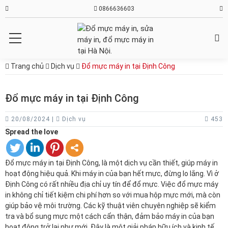
0866636603
Trang chủ
Dịch vụ
Đổ mực máy in tại Định Công
Đổ mực máy in tại Định Công
20/08/2024 |
Dịch vụ
453
Spread the love
Đổ mực máy in tại Định Công, là một dịch vụ cần thiết, giúp máy in
hoạt động hiệu quả. Khi máy in của bạn hết mực, đừng lo lắng. Vì ở
Định Công có rất nhiều địa chỉ uy tín để đổ mực. Việc đổ mực máy
in không chỉ tiết kiệm chi phí hơn so với mua hộp mực mới, mà còn
giúp bảo vệ môi trường. Các kỹ thuật viên chuyên nghiệp sẽ kiểm
tra và bổ sung mực một cách cẩn thận, đảm bảo máy in của bạn
hoạt động trở lại như mới. Đây là một giải pháp hữu ích và kinh tế