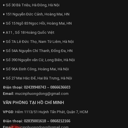
♦ Số 30 Bà Triệu, Hà Đông, Hà Nội
♦ 151 Nguyễn Đức Cảnh, Hoàng Mai, HN
♦ Số 15 Ngõ 83 Ngọc Hồi, Hoàng Mai, HN
♦ A11 , Số 18 Hoàng Quốc Việt
♦ Số 7A Lê Đức Thọ, Nam Từ Liêm, Hà Nội
♦ Số 54A Nguyễn Chí Thanh, Đống Đa, HN
♦ Số 390 Nguyễn văn Cừ, Long Biên, Hà Nội
♦ Số 96A Định Công, Hoàng Mai, Hà Nội
♦ Số 27 Mai Hắc Đế, Hai Bà Trưng, Hà Nội
Điện thoại:
02439948743 – 0866636603
Email:
mucinphuongdong@gmail.com
VĂN PHÒNG TẠI HỒ CHÍ MINH
VPGD
: Hẻm 1113/51 Huỳnh Tấn Phát, Quận 7, HCM
Điện thoại:
02835001618 – 0868212166
Email:
mucinphuongdong@gmail.com