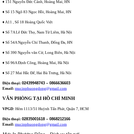
♦ 151 Nguyễn Đức Cảnh, Hoàng Mai, HN
♦ Số 15 Ngõ 83 Ngọc Hồi, Hoàng Mai, HN
♦ A11 , Số 18 Hoàng Quốc Việt
♦ Số 7A Lê Đức Thọ, Nam Từ Liêm, Hà Nội
♦ Số 54A Nguyễn Chí Thanh, Đống Đa, HN
♦ Số 390 Nguyễn văn Cừ, Long Biên, Hà Nội
♦ Số 96A Định Công, Hoàng Mai, Hà Nội
♦ Số 27 Mai Hắc Đế, Hai Bà Trưng, Hà Nội
Điện thoại:
02439948743 – 0866636603
Email:
mucinphuongdong@gmail.com
VĂN PHÒNG TẠI HỒ CHÍ MINH
VPGD
: Hẻm 1113/51 Huỳnh Tấn Phát, Quận 7, HCM
Điện thoại:
02835001618 – 0868212166
Email:
mucinphuongdong@gmail.com