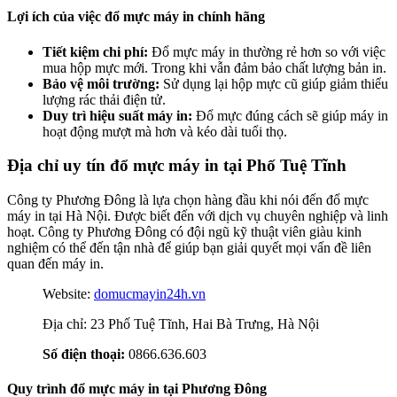
Lợi ích của việc đổ mực máy in chính hãng
Tiết kiệm chi phí:
Đổ mực máy in thường rẻ hơn so với việc
mua hộp mực mới. Trong khi vẫn đảm bảo chất lượng bản in.
Bảo vệ môi trường:
Sử dụng lại hộp mực cũ giúp giảm thiểu
lượng rác thải điện tử.
Duy trì hiệu suất máy in:
Đổ mực đúng cách sẽ giúp máy in
hoạt động mượt mà hơn và kéo dài tuổi thọ.
Địa chỉ uy tín đổ mực máy in tại Phố Tuệ Tĩnh
Công ty Phương Đông là lựa chọn hàng đầu khi nói đến đổ mực
máy in tại Hà Nội. Được biết đến với dịch vụ chuyên nghiệp và linh
hoạt. Công ty Phương Đông có đội ngũ kỹ thuật viên giàu kinh
nghiệm có thể đến tận nhà để giúp bạn giải quyết mọi vấn đề liên
quan đến máy in.
Website:
domucmayin24h.vn
Địa chỉ: 23 Phố Tuệ Tĩnh, Hai Bà Trưng, Hà Nội
Số điện thoại:
0866.636.603
Quy trình đổ mực máy in tại Phương Đông