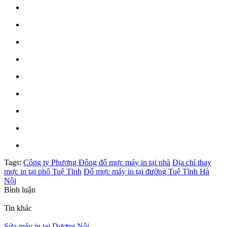
Tags:
Công ty Phương Đông đổ mực máy in tại nhà
Địa chỉ thay
mực in tại phố Tuệ Tĩnh
Đổ mực máy in tại đường Tuệ Tĩnh Hà
Nội
Bình luận
Tin khác
Sửa máy in tại Dương Nội