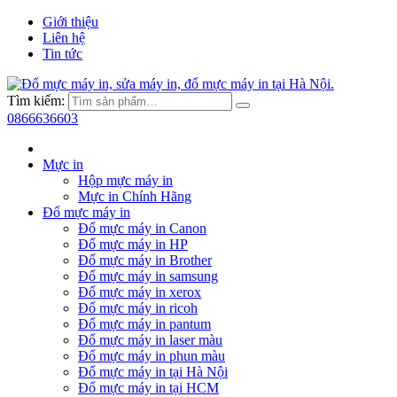
Giới thiệu
Liên hệ
Tin tức
Tìm kiếm:
0866636603
Mực in
Hộp mực máy in
Mực in Chính Hãng
Đổ mực máy in
Đổ mực máy in Canon
Đổ mực máy in HP
Đổ mực máy in Brother
Đổ mực máy in samsung
Đổ mực máy in xerox
Đổ mực máy in ricoh
Đổ mực máy in pantum
Đổ mực máy in laser màu
Đổ mực máy in phun màu
Đổ mực máy in tại Hà Nội
Đổ mực máy in tại HCM