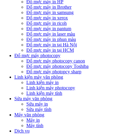
Đổ mực máy in HP
Đổ mực máy in Brother
Đổ mực máy in samsung
Đổ mực máy in xerox
Đổ mực máy in ricoh
Đổ mực máy in pantum
Đổ mực máy in laser màu
Đổ mực máy in phun màu
Đổ mực máy in tại Hà Nội
Đổ mực máy in tại HCM
Đổ mực máy photocopy
Đổ mực máy photocopy canon
Đổ mực máy photocopy Toshiba
Đổ mực máy photopcy sharp
Linh kiện máy văn phòng
Linh kiện máy in
Linh kiện máy photocopy
Linh kiện máy tính
Sửa máy văn phòng
Sửa máy in
Sửa máy tính
Máy văn phòng
Máy in
Máy tính
Dịch vụ