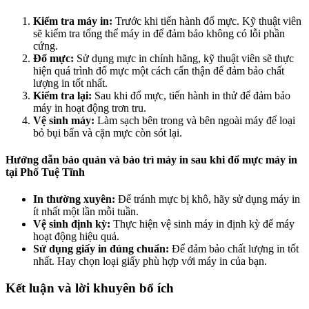
Kiểm tra máy in:
Trước khi tiến hành đổ mực. Kỹ thuật viên
sẽ kiểm tra tổng thể máy in để đảm bảo không có lỗi phần
cứng.
Đổ mực:
Sử dụng mực in chính hãng, kỹ thuật viên sẽ thực
hiện quá trình đổ mực một cách cẩn thận để đảm bảo chất
lượng in tốt nhất.
Kiểm tra lại:
Sau khi đổ mực, tiến hành in thử để đảm bảo
máy in hoạt động trơn tru.
Vệ sinh máy:
Làm sạch bên trong và bên ngoài máy để loại
bỏ bụi bẩn và cặn mực còn sót lại.
Hướng dẫn bảo quản và bảo trì máy in sau khi đổ mực máy in
tại Phố Tuệ Tĩnh
In thường xuyên:
Để tránh mực bị khô, hãy sử dụng máy in
ít nhất một lần mỗi tuần.
Vệ sinh định kỳ:
Thực hiện vệ sinh máy in định kỳ để máy
hoạt động hiệu quả.
Sử dụng giấy in đúng chuẩn:
Để đảm bảo chất lượng in tốt
nhất. Hay chọn loại giấy phù hợp với máy in của bạn.
Kết luận và lời khuyên bổ ích