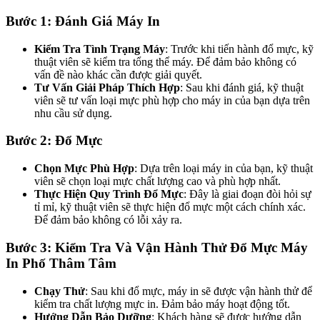
Bước 1: Đánh Giá Máy In
Kiểm Tra Tình Trạng Máy
: Trước khi tiến hành đổ mực, kỹ
thuật viên sẽ kiểm tra tổng thể máy. Để đảm bảo không có
vấn đề nào khác cần được giải quyết.
Tư Vấn Giải Pháp Thích Hợp
: Sau khi đánh giá, kỹ thuật
viên sẽ tư vấn loại mực phù hợp cho máy in của bạn dựa trên
nhu cầu sử dụng.
Bước 2: Đổ Mực
Chọn Mực Phù Hợp
: Dựa trên loại máy in của bạn, kỹ thuật
viên sẽ chọn loại mực chất lượng cao và phù hợp nhất.
Thực Hiện Quy Trình Đổ Mực
: Đây là giai đoạn đòi hỏi sự
tỉ mỉ, kỹ thuật viên sẽ thực hiện đổ mực một cách chính xác.
Để đảm bảo không có lỗi xảy ra.
Bước 3: Kiểm Tra Và Vận Hành Thử Đổ Mực Máy
In Phố Thâm Tâm
Chạy Thử
: Sau khi đổ mực, máy in sẽ được vận hành thử để
kiểm tra chất lượng mực in. Đảm bảo máy hoạt động tốt.
Hướng Dẫn Bảo Dưỡng
: Khách hàng sẽ được hướng dẫn