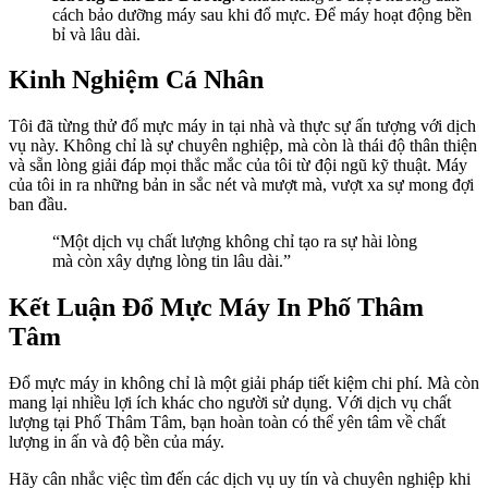
cách bảo dưỡng máy sau khi đổ mực. Để máy hoạt động bền
bỉ và lâu dài.
Kinh Nghiệm Cá Nhân
Tôi đã từng thử đổ mực máy in tại nhà và thực sự ấn tượng với dịch
vụ này. Không chỉ là sự chuyên nghiệp, mà còn là thái độ thân thiện
và sẵn lòng giải đáp mọi thắc mắc của tôi từ đội ngũ kỹ thuật. Máy
của tôi in ra những bản in sắc nét và mượt mà, vượt xa sự mong đợi
ban đầu.
“Một dịch vụ chất lượng không chỉ tạo ra sự hài lòng
mà còn xây dựng lòng tin lâu dài.”
Kết Luận Đổ Mực Máy In Phố Thâm
Tâm
Đổ mực máy in không chỉ là một giải pháp tiết kiệm chi phí. Mà còn
mang lại nhiều lợi ích khác cho người sử dụng. Với dịch vụ chất
lượng tại Phố Thâm Tâm, bạn hoàn toàn có thể yên tâm về chất
lượng in ấn và độ bền của máy.
Hãy cân nhắc việc tìm đến các dịch vụ uy tín và chuyên nghiệp khi