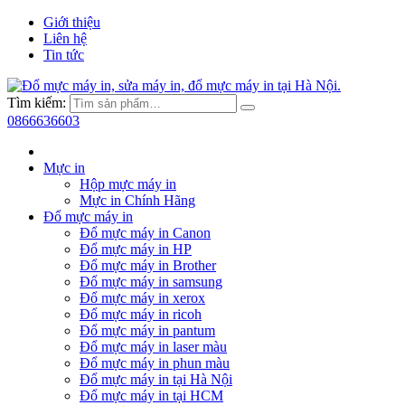
Giới thiệu
Liên hệ
Tin tức
Tìm kiếm:
0866636603
Mực in
Hộp mực máy in
Mực in Chính Hãng
Đổ mực máy in
Đổ mực máy in Canon
Đổ mực máy in HP
Đổ mực máy in Brother
Đổ mực máy in samsung
Đổ mực máy in xerox
Đổ mực máy in ricoh
Đổ mực máy in pantum
Đổ mực máy in laser màu
Đổ mực máy in phun màu
Đổ mực máy in tại Hà Nội
Đổ mực máy in tại HCM