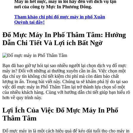
Máy in hết mực, máy in lỗi hãy đến với dich vụ tận
nơi của công ty Mực In Phương Đông.
Tham khảo chi phí đổ mực máy in phố Xuân
Quỳnh tại đây!
Đổ Mực Máy In Phố Thâm Tâm: Hướng
Dẫn Chi Tiết Và Lợi ích Bất Ngờ
Bạn đã bao giờ tự hỏi tại sao nhiều người lại chọn dịch vụ đổ mực
máy in? Đối với những ai thường xuyên cần in ấn. Việc chọn một
địa chỉ uy tín không chỉ tiết kiệm chi phí mà còn đảm bảo chất
lượng in ấn. Trong bài viết này. Chúng ta sẽ khám phá lý do tại sao
việc đổ mực máy in Phố Thâm Tâm lại trở thành lựa chọn số một
của nhiều khách hàng. Cùng với hướng dẫn chi tiết giúp bạn hiểu rõ
hơn về quy trình này.
Lợi Ích Của Việc Đổ Mực Máy In Phố
Thâm Tâm
Đổ mực máy in là một cách hiệu quả để kéo dài tuổi thọ cho máy in