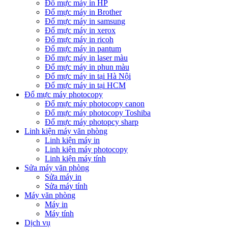
Đổ mực máy in HP
Đổ mực máy in Brother
Đổ mực máy in samsung
Đổ mực máy in xerox
Đổ mực máy in ricoh
Đổ mực máy in pantum
Đổ mực máy in laser màu
Đổ mực máy in phun màu
Đổ mực máy in tại Hà Nội
Đổ mực máy in tại HCM
Đổ mực máy photocopy
Đổ mực máy photocopy canon
Đổ mực máy photocopy Toshiba
Đổ mực máy photopcy sharp
Linh kiện máy văn phòng
Linh kiện máy in
Linh kiện máy photocopy
Linh kiện máy tính
Sửa máy văn phòng
Sửa máy in
Sửa máy tính
Máy văn phòng
Máy in
Máy tính
Dịch vụ