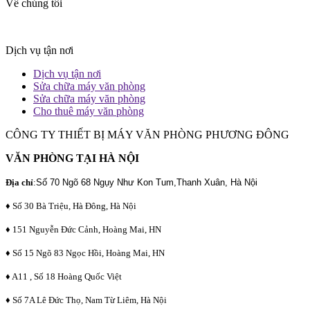
Về chúng tôi
Dịch vụ tận nơi
Dịch vụ tận nơi
Sửa chữa máy văn phòng
Sửa chữa máy văn phòng
Cho thuê máy văn phòng
CÔNG TY THIẾT BỊ MÁY VĂN PHÒNG PHƯƠNG ĐÔNG
VĂN PHÒNG TẠI HÀ NỘI
Địa chỉ
:
Số 70 Ngõ 68 Ngụy Như Kon Tum,Thanh Xuân, Hà Nội
♦ Số 30 Bà Triệu, Hà Đông, Hà Nội
♦ 151 Nguyễn Đức Cảnh, Hoàng Mai, HN
♦ Số 15 Ngõ 83 Ngọc Hồi, Hoàng Mai, HN
♦ A11 , Số 18 Hoàng Quốc Việt
♦ Số 7A Lê Đức Thọ, Nam Từ Liêm, Hà Nội