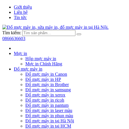
Giới thiệu
Liên hệ
Tin tức
Tìm kiếm:
0866636603
Mực in
Hộp mực máy in
Mực in Chính Hãng
Đổ mực máy in
Đổ mực máy in Canon
Đổ mực máy in HP
Đổ mực máy in Brother
Đổ mực máy in samsung
Đổ mực máy in xerox
Đổ mực máy in ricoh
Đổ mực máy in pantum
Đổ mực máy in laser màu
Đổ mực máy in phun màu
Đổ mực máy in tại Hà Nội
Đổ mực máy in tại HCM