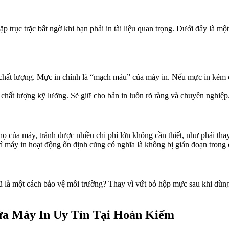
trục trặc bất ngờ khi bạn phải in tài liệu quan trọng. Dưới đây là một
chất lượng. Mực in chính là “mạch máu” của máy in. Nếu mực in kém ch
chất lượng kỹ lưỡng. Sẽ giữ cho bản in luôn rõ ràng và chuyên nghiệp
 của máy, tránh được nhiều chi phí lớn không cần thiết, như phải thay
 máy in hoạt động ổn định cũng có nghĩa là không bị gián đoạn trong cô
 là một cách bảo vệ môi trường? Thay vì vứt bỏ hộp mực sau khi dùng h
a Máy In Uy Tín Tại Hoàn Kiếm