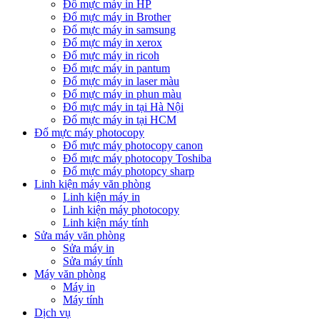
Đổ mực máy in HP
Đổ mực máy in Brother
Đổ mực máy in samsung
Đổ mực máy in xerox
Đổ mực máy in ricoh
Đổ mực máy in pantum
Đổ mực máy in laser màu
Đổ mực máy in phun màu
Đổ mực máy in tại Hà Nội
Đổ mực máy in tại HCM
Đổ mực máy photocopy
Đổ mực máy photocopy canon
Đổ mực máy photocopy Toshiba
Đổ mực máy photopcy sharp
Linh kiện máy văn phòng
Linh kiện máy in
Linh kiện máy photocopy
Linh kiện máy tính
Sửa máy văn phòng
Sửa máy in
Sửa máy tính
Máy văn phòng
Máy in
Máy tính
Dịch vụ