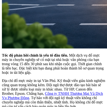
Tốc độ phản hồi chính là yếu tố đầu tiên.
Một dịch vụ đổ mực
máy in chuyên nghiệp sẽ có mặt tại nhà hoặc văn phòng của bạn
trong vòng 15 đến 30 phút sau khi nhận cuộc gọi. Thời gian chính
là tiền bạc. Đặc biệt khi bạn đang phải hoàn thành hồ sơ quan trọng
hoặc in tài liệu gấp.
Địa chỉ đổ mực máy in tại Văn Phú. Kỹ thuật viên giàu kinh nghiệm
cũng quan trọng không kém. Đội ngũ thợ được đào tạo bài bản sẽ
xử lý được nhiều loại máy in khác nhau. Từ HP, Canon đến
Brother, Epson. Chẳng hạn,
Công ty TNHH Thương Mại Và Dịch
Vụ Phương Đông
. Tự hào với đội ngũ kỹ thuật viên không chỉ
chuyên nghiệp mà còn thân thiện, nhiệt tình. Họ không chỉ đổ mực
mà còn tư vấn cách bảo quản máy in bền lâu hơn.