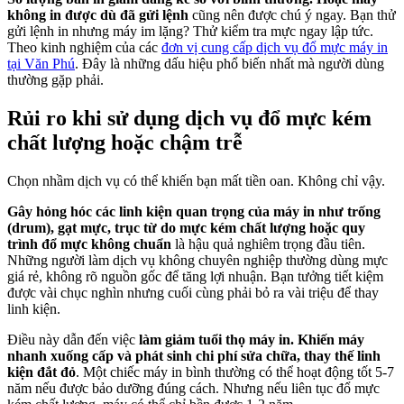
không in được dù đã gửi lệnh
cũng nên được chú ý ngay. Bạn thử
gửi lệnh in nhưng máy im lặng? Thử kiểm tra mực ngay lập tức.
Theo kinh nghiệm của các
đơn vị cung cấp dịch vụ đổ mực máy in
tại Văn Phú
. Đây là những dấu hiệu phổ biến nhất mà người dùng
thường gặp phải.
Rủi ro khi sử dụng dịch vụ đổ mực kém
chất lượng hoặc chậm trễ
Chọn nhầm dịch vụ có thể khiến bạn mất tiền oan. Không chỉ vậy.
Gây hỏng hóc các linh kiện quan trọng của máy in như trống
(drum), gạt mực, trục từ do mực kém chất lượng hoặc quy
trình đổ mực không chuẩn
là hậu quả nghiêm trọng đầu tiên.
Những người làm dịch vụ không chuyên nghiệp thường dùng mực
giá rẻ, không rõ nguồn gốc để tăng lợi nhuận. Bạn tưởng tiết kiệm
được vài chục nghìn nhưng cuối cùng phải bỏ ra vài triệu để thay
linh kiện.
Điều này dẫn đến việc
làm giảm tuổi thọ máy in. Khiến máy
nhanh xuống cấp và phát sinh chi phí sửa chữa, thay thế linh
kiện đắt đỏ
. Một chiếc máy in bình thường có thể hoạt động tốt 5-7
năm nếu được bảo dưỡng đúng cách. Nhưng nếu liên tục đổ mực