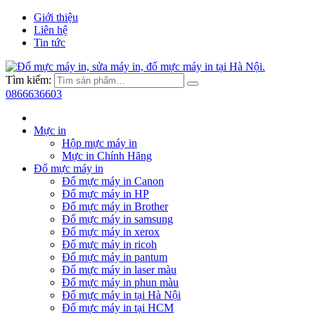
Giới thiệu
Liên hệ
Tin tức
Tìm kiếm:
0866636603
Mực in
Hộp mực máy in
Mực in Chính Hãng
Đổ mực máy in
Đổ mực máy in Canon
Đổ mực máy in HP
Đổ mực máy in Brother
Đổ mực máy in samsung
Đổ mực máy in xerox
Đổ mực máy in ricoh
Đổ mực máy in pantum
Đổ mực máy in laser màu
Đổ mực máy in phun màu
Đổ mực máy in tại Hà Nội
Đổ mực máy in tại HCM