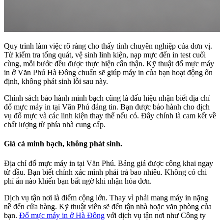
Quy trình làm việc rõ ràng cho thấy tính chuyên nghiệp của đơn vị.
Từ kiểm tra tổng quát, vệ sinh linh kiện, nạp mực đến in test cuối
cùng, mỗi bước đều được thực hiện cẩn thận. Kỹ thuật đổ mực máy
in ở Văn Phú Hà Đông chuẩn sẽ giúp máy in của bạn hoạt động ổn
định, không phát sinh lỗi sau này.
Chính sách bảo hành minh bạch cũng là dấu hiệu nhận biết địa chỉ
đổ mực máy in tại Văn Phú đáng tin. Bạn được bảo hành cho dịch
vụ đổ mực và các linh kiện thay thế nếu có. Đây chính là cam kết về
chất lượng từ phía nhà cung cấp.
Giá cả minh bạch, không phát sinh.
Địa chỉ đổ mực máy in tại Văn Phú. Bảng giá được công khai ngay
từ đầu. Bạn biết chính xác mình phải trả bao nhiêu. Không có chi
phí ẩn nào khiến bạn bất ngờ khi nhận hóa đơn.
Dịch vụ tận nơi là điểm cộng lớn. Thay vì phải mang máy in nặng
nề đến cửa hàng. Kỹ thuật viên sẽ đến tận nhà hoặc văn phòng của
bạn.
Đổ mực máy in ở Hà Đông
với dịch vụ tận nơi như Công ty