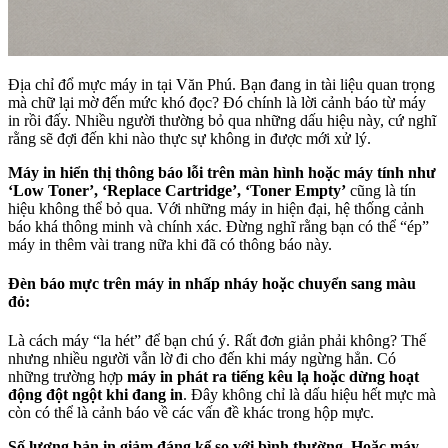
Địa chỉ đổ mực máy in tại Văn Phú. Bạn đang in tài liệu quan trọng
mà chữ lại mờ đến mức khó đọc? Đó chính là lời cảnh báo từ máy
in rồi đấy. Nhiều người thường bỏ qua những dấu hiệu này, cứ nghĩ
rằng sẽ đợi đến khi nào thực sự không in được mới xử lý.
Máy in hiển thị thông báo lỗi trên màn hình hoặc máy tính như
‘Low Toner’, ‘Replace Cartridge’, ‘Toner Empty’
cũng là tín
hiệu không thể bỏ qua. Với những máy in hiện đại, hệ thống cảnh
báo khá thông minh và chính xác. Đừng nghĩ rằng bạn có thể “ép”
máy in thêm vài trang nữa khi đã có thông báo này.
Đèn báo mực trên máy in nhấp nháy hoặc chuyển sang màu
đỏ:
Là cách máy “la hét” để bạn chú ý. Rất đơn giản phải không? Thế
nhưng nhiều người vẫn lờ đi cho đến khi máy ngừng hẳn. Có
những trường hợp
máy in phát ra tiếng kêu lạ hoặc dừng hoạt
động đột ngột khi đang in
. Đây không chỉ là dấu hiệu hết mực mà
còn có thể là cảnh báo về các vấn đề khác trong hộp mực.
Số lượng bản in giảm đáng kể so với bình thường. Hoặc máy