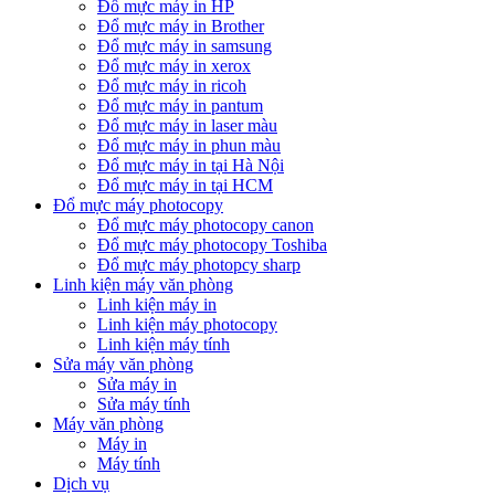
Đổ mực máy in HP
Đổ mực máy in Brother
Đổ mực máy in samsung
Đổ mực máy in xerox
Đổ mực máy in ricoh
Đổ mực máy in pantum
Đổ mực máy in laser màu
Đổ mực máy in phun màu
Đổ mực máy in tại Hà Nội
Đổ mực máy in tại HCM
Đổ mực máy photocopy
Đổ mực máy photocopy canon
Đổ mực máy photocopy Toshiba
Đổ mực máy photopcy sharp
Linh kiện máy văn phòng
Linh kiện máy in
Linh kiện máy photocopy
Linh kiện máy tính
Sửa máy văn phòng
Sửa máy in
Sửa máy tính
Máy văn phòng
Máy in
Máy tính
Dịch vụ