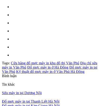
Tags:
Cửa hàng đổ mực máy in khu đô thị Văn Phú
Địa chỉ sửa
máy in Văn Phú
Đổ mực máy in ở Hà Đông
Đổ mực máy in tại
Văn Phú
Kỹ thuật đổ mực máy in ở Văn Phú Hà Đông
Bình luận
Tin khác
Sửa máy in tại Dương Nội
Đổ mực máy in tại Thanh Liệt Hà Nội
Đổ mực máy in tại Kim Giang Hà Nội