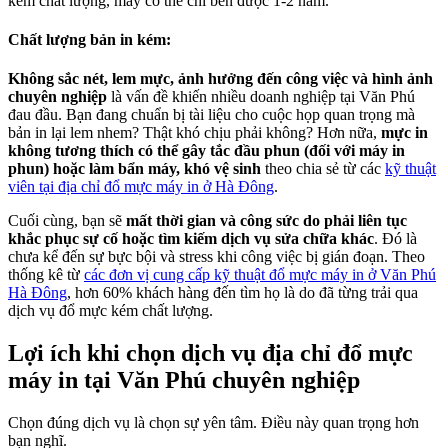
kém chất lượng, máy có thể chỉ bền được 1-2 năm.
Chất lượng bản in kém:
Không sắc nét, lem mực, ảnh hưởng đến công việc và hình ảnh
chuyên nghiệp
là vấn đề khiến nhiều doanh nghiệp tại Văn Phú
đau đầu. Bạn đang chuẩn bị tài liệu cho cuộc họp quan trọng mà
bản in lại lem nhem? Thật khó chịu phải không? Hơn nữa,
mực in
không tương thích có thể gây tắc đầu phun (đối với máy in
phun) hoặc làm bẩn máy, khó vệ sinh
theo chia sẻ từ các
kỹ thuật
viên tại địa chỉ đổ mực máy in ở Hà Đông
.
Cuối cùng, bạn sẽ
mất thời gian và công sức do phải liên tục
khắc phục sự cố hoặc tìm kiếm dịch vụ sửa chữa khác
. Đó là
chưa kể đến sự bực bội và stress khi công việc bị gián đoạn. Theo
thống kê từ
các đơn vị cung cấp kỹ thuật đổ mực máy in ở Văn Phú
Hà Đông
, hơn 60% khách hàng đến tìm họ là do đã từng trải qua
dịch vụ đổ mực kém chất lượng.
Lợi ích khi chọn dịch vụ địa chỉ đổ mực
máy in tại Văn Phú chuyên nghiệp
Chọn đúng dịch vụ là chọn sự yên tâm. Điều này quan trọng hơn
bạn nghĩ.