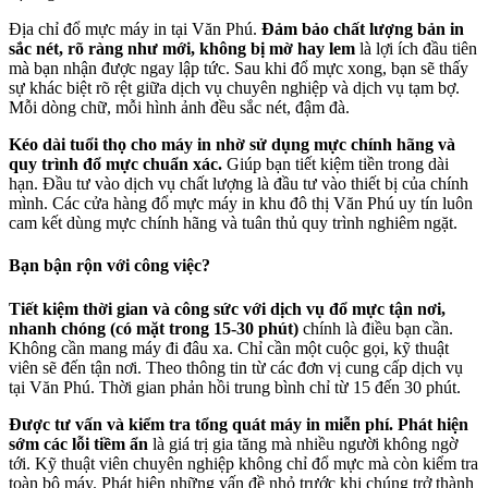
Địa chỉ đổ mực máy in tại Văn Phú.
Đảm bảo chất lượng bản in
sắc nét, rõ ràng như mới, không bị mờ hay lem
là lợi ích đầu tiên
mà bạn nhận được ngay lập tức. Sau khi đổ mực xong, bạn sẽ thấy
sự khác biệt rõ rệt giữa dịch vụ chuyên nghiệp và dịch vụ tạm bợ.
Mỗi dòng chữ, mỗi hình ảnh đều sắc nét, đậm đà.
Kéo dài tuổi thọ cho máy in nhờ sử dụng mực chính hãng và
quy trình đổ mực chuẩn xác.
Giúp bạn tiết kiệm tiền trong dài
hạn. Đầu tư vào dịch vụ chất lượng là đầu tư vào thiết bị của chính
mình. Các cửa hàng đổ mực máy in khu đô thị Văn Phú uy tín luôn
cam kết dùng mực chính hãng và tuân thủ quy trình nghiêm ngặt.
Bạn bận rộn với công việc?
Tiết kiệm thời gian và công sức với dịch vụ đổ mực tận nơi,
nhanh chóng (có mặt trong 15-30 phút)
chính là điều bạn cần.
Không cần mang máy đi đâu xa. Chỉ cần một cuộc gọi, kỹ thuật
viên sẽ đến tận nơi. Theo thông tin từ các đơn vị cung cấp dịch vụ
tại Văn Phú. Thời gian phản hồi trung bình chỉ từ 15 đến 30 phút.
Được tư vấn và kiểm tra tổng quát máy in miễn phí. Phát hiện
sớm các lỗi tiềm ẩn
là giá trị gia tăng mà nhiều người không ngờ
tới. Kỹ thuật viên chuyên nghiệp không chỉ đổ mực mà còn kiểm tra
toàn bộ máy. Phát hiện những vấn đề nhỏ trước khi chúng trở thành