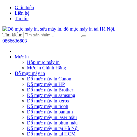
Giới thiệu
Liên hệ
Tin tức
Tìm kiếm:
0866636603
Mực in
Hộp mực máy in
Mực in Chính Hãng
Đổ mực máy in
Đổ mực máy in Canon
Đổ mực máy in HP
Đổ mực máy in Brother
Đổ mực máy in samsung
Đổ mực máy in xerox
Đổ mực máy in ricoh
Đổ mực máy in pantum
Đổ mực máy in laser màu
Đổ mực máy in phun màu
Đổ mực máy in tại Hà Nội
Đổ mực máy in tại HCM