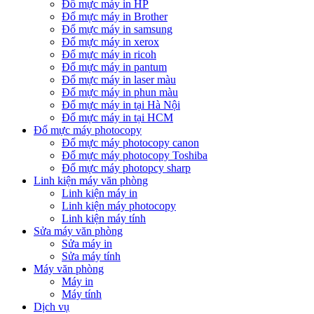
Đổ mực máy in HP
Đổ mực máy in Brother
Đổ mực máy in samsung
Đổ mực máy in xerox
Đổ mực máy in ricoh
Đổ mực máy in pantum
Đổ mực máy in laser màu
Đổ mực máy in phun màu
Đổ mực máy in tại Hà Nội
Đổ mực máy in tại HCM
Đổ mực máy photocopy
Đổ mực máy photocopy canon
Đổ mực máy photocopy Toshiba
Đổ mực máy photopcy sharp
Linh kiện máy văn phòng
Linh kiện máy in
Linh kiện máy photocopy
Linh kiện máy tính
Sửa máy văn phòng
Sửa máy in
Sửa máy tính
Máy văn phòng
Máy in
Máy tính
Dịch vụ