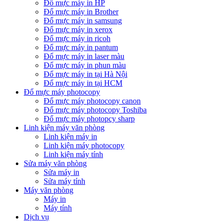
Đổ mực máy in HP
Đổ mực máy in Brother
Đổ mực máy in samsung
Đổ mực máy in xerox
Đổ mực máy in ricoh
Đổ mực máy in pantum
Đổ mực máy in laser màu
Đổ mực máy in phun màu
Đổ mực máy in tại Hà Nội
Đổ mực máy in tại HCM
Đổ mực máy photocopy
Đổ mực máy photocopy canon
Đổ mực máy photocopy Toshiba
Đổ mực máy photopcy sharp
Linh kiện máy văn phòng
Linh kiện máy in
Linh kiện máy photocopy
Linh kiện máy tính
Sửa máy văn phòng
Sửa máy in
Sửa máy tính
Máy văn phòng
Máy in
Máy tính
Dịch vụ